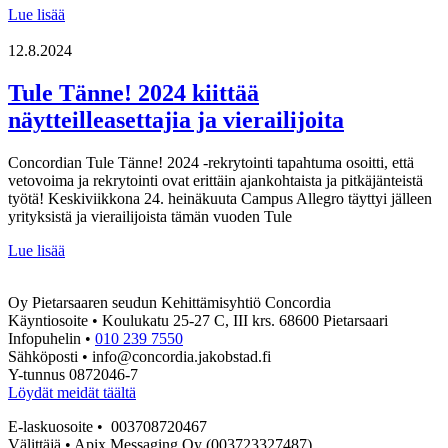
Uusi
Lue lisää
julkaisu:
Seudullinen
12.8.2024
tilannekuva
Tule Tänne! 2024 kiittää
näytteilleasettajia ja vierailijoita
Concordian Tule Tänne! 2024 -rekrytointi tapahtuma osoitti, että
vetovoima ja rekrytointi ovat erittäin ajankohtaista ja pitkäjänteistä
työtä! Keskiviikkona 24. heinäkuuta Campus Allegro täyttyi jälleen
yrityksistä ja vierailijoista tämän vuoden Tule
Tule
Lue lisää
Tänne!
2024
Oy Pietarsaaren seudun Kehittämisyhtiö Concordia
kiittää
Käyntiosoite • Koulukatu 25-27 C, III krs. 68600 Pietarsaari
näytteilleasettajia
Infopuhelin •
010 239 7550
ja
Sähköposti • info@concordia.jakobstad.fi
vierailijoita
Y-tunnus 0872046-7
Löydät meidät täältä
E-laskuosoite • 003708720467
Välittäjä • Apix Messaging Oy (003723327487)