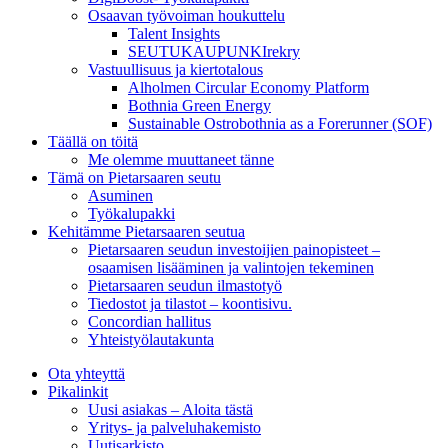
Osaavan työvoiman houkuttelu
Talent Insights
SEUTUKAUPUNKIrekry
Vastuullisuus ja kiertotalous
Alholmen Circular Economy Platform
Bothnia Green Energy
Sustainable Ostrobothnia as a Forerunner (SOF)
Täällä on töitä
Me olemme muuttaneet tänne
Tämä on Pietarsaaren seutu
Asuminen
Työkalupakki
Kehitämme Pietarsaaren seutua
Pietarsaaren seudun investoijien painopisteet –
osaamisen lisääminen ja valintojen tekeminen
Pietarsaaren seudun ilmastotyö
Tiedostot ja tilastot – koontisivu.
Concordian hallitus
Yhteistyölautakunta
Ota yhteyttä
Pikalinkit
Uusi asiakas – Aloita tästä
Yritys- ja palveluhakemisto
Uutisarkisto