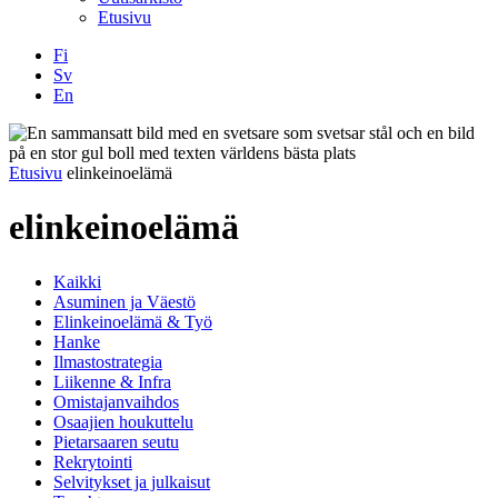
Etusivu
Fi
Sv
En
Facebook
Instagram
LinkedIN
YouTube
Etusivu
elinkeinoelämä
elinkeinoelämä
Kaikki
Asuminen ja Väestö
Elinkeinoelämä & Työ
Hanke
Ilmastostrategia
Liikenne & Infra
Omistajanvaihdos
Osaajien houkuttelu
Pietarsaaren seutu
Rekrytointi
Selvitykset ja julkaisut