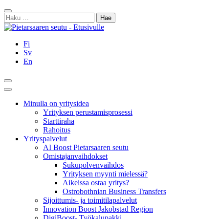
Siirry
Sulje
sisältöön
Haku:
Fi
Sv
En
Hae
Päävalikko
Minulla on yritysidea
Yrityksen perustamisprosessi
Starttiraha
Rahoitus
Yrityspalvelut
AI Boost Pietarsaaren seutu
Omistajanvaihdokset
Sukupolvenvaihdos
Yrityksen myynti mielessä?
Aikeissa ostaa yritys?
Ostrobothnian Business Transfers
Sijoittumis- ja toimitilapalvelut
Innovation Boost Jakobstad Region
DigiBoost- Työkalupakki