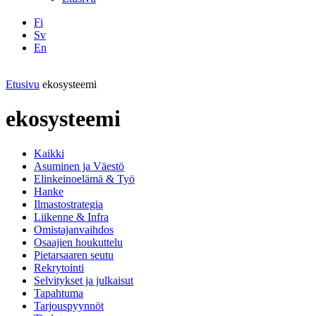
Fi
Sv
En
Facebook
Instagram
LinkedIN
YouTube
Etusivu
ekosysteemi
ekosysteemi
Kaikki
Asuminen ja Väestö
Elinkeinoelämä & Työ
Hanke
Ilmastostrategia
Liikenne & Infra
Omistajanvaihdos
Osaajien houkuttelu
Pietarsaaren seutu
Rekrytointi
Selvitykset ja julkaisut
Tapahtuma
Tarjouspyynnöt