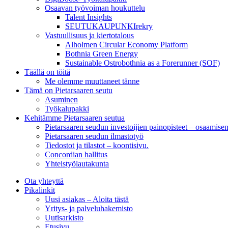
Osaavan työvoiman houkuttelu
Talent Insights
SEUTUKAUPUNKIrekry
Vastuullisuus ja kiertotalous
Alholmen Circular Economy Platform
Bothnia Green Energy
Sustainable Ostrobothnia as a Forerunner (SOF)
Täällä on töitä
Me olemme muuttaneet tänne
Tämä on Pietarsaaren seutu
Asuminen
Työkalupakki
Kehitämme Pietarsaaren seutua
Pietarsaaren seudun investoijien painopisteet – osaamise
Pietarsaaren seudun ilmastotyö
Tiedostot ja tilastot – koontisivu.
Concordian hallitus
Yhteistyölautakunta
Ota yhteyttä
Pikalinkit
Uusi asiakas – Aloita tästä
Yritys- ja palveluhakemisto
Uutisarkisto
Etusivu