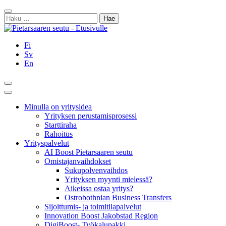
Siirry
Sulje
sisältöön
Haku:
Fi
Sv
En
Hae
Päävalikko
Minulla on yritysidea
Yrityksen perustamisprosessi
Starttiraha
Rahoitus
Yrityspalvelut
AI Boost Pietarsaaren seutu
Omistajanvaihdokset
Sukupolvenvaihdos
Yrityksen myynti mielessä?
Aikeissa ostaa yritys?
Ostrobothnian Business Transfers
Sijoittumis- ja toimitilapalvelut
Innovation Boost Jakobstad Region
DigiBoost- Työkalupakki