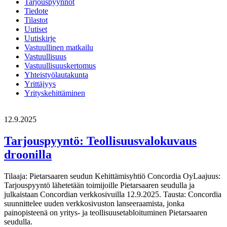
Tarjouspyynnöt
Tiedote
Tilastot
Uutiset
Uutiskirje
Vastuullinen matkailu
Vastuullisuus
Vastuullisuuskertomus
Yhteistyölautakunta
Yrittäjyys
Yrityskehittäminen
12.9.2025
Tarjouspyyntö: Teollisuusvalokuvaus
droonilla
Tilaaja: Pietarsaaren seudun Kehittämisyhtiö Concordia OyLaajuus:
Tarjouspyyntö lähetetään toimijoille Pietarsaaren seudulla ja
julkaistaan Concordian verkkosivuilla 12.9.2025. Tausta: Concordia
suunnittelee uuden verkkosivuston lanseeraamista, jonka
painopisteenä on yritys- ja teollisuusetabloituminen Pietarsaaren
seudulla.