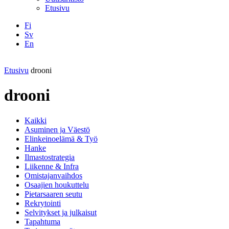
Etusivu
Fi
Sv
En
Facebook
Instagram
LinkedIN
YouTube
Etusivu
drooni
drooni
Kaikki
Asuminen ja Väestö
Elinkeinoelämä & Työ
Hanke
Ilmastostrategia
Liikenne & Infra
Omistajanvaihdos
Osaajien houkuttelu
Pietarsaaren seutu
Rekrytointi
Selvitykset ja julkaisut
Tapahtuma