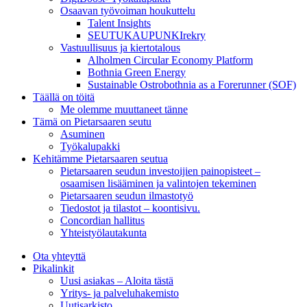
Osaavan työvoiman houkuttelu
Talent Insights
SEUTUKAUPUNKIrekry
Vastuullisuus ja kiertotalous
Alholmen Circular Economy Platform
Bothnia Green Energy
Sustainable Ostrobothnia as a Forerunner (SOF)
Täällä on töitä
Me olemme muuttaneet tänne
Tämä on Pietarsaaren seutu
Asuminen
Työkalupakki
Kehitämme Pietarsaaren seutua
Pietarsaaren seudun investoijien painopisteet –
osaamisen lisääminen ja valintojen tekeminen
Pietarsaaren seudun ilmastotyö
Tiedostot ja tilastot – koontisivu.
Concordian hallitus
Yhteistyölautakunta
Ota yhteyttä
Pikalinkit
Uusi asiakas – Aloita tästä
Yritys- ja palveluhakemisto
Uutisarkisto