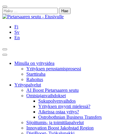
Siirry
Sulje
sisältöön
Haku:
Fi
Sv
En
Hae
Päävalikko
Minulla on yritysidea
Yrityksen perustamisprosessi
Starttiraha
Rahoitus
Yrityspalvelut
AI Boost Pietarsaaren seutu
Omistajanvaihdokset
Sukupolvenvaihdos
Yrityksen myynti mielessä?
Aikeissa ostaa yritys?
Ostrobothnian Business Transfers
Sijoittumis- ja toimitilapalvelut
Innovation Boost Jakobstad Region
DigiBoost- Työkalupakki