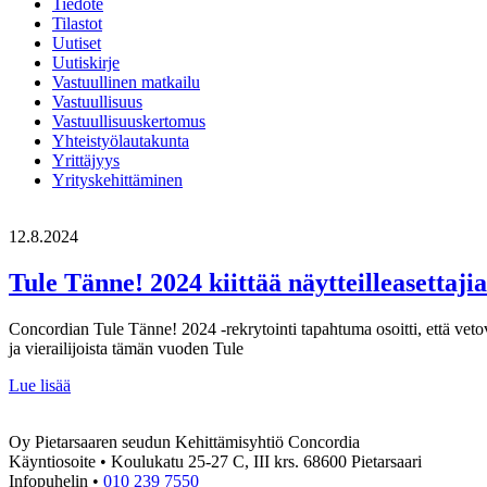
Tiedote
Tilastot
Uutiset
Uutiskirje
Vastuullinen matkailu
Vastuullisuus
Vastuullisuuskertomus
Yhteistyölautakunta
Yrittäjyys
Yrityskehittäminen
12.8.2024
Tule Tänne! 2024 kiittää näytteilleasettajia 
Concordian Tule Tänne! 2024 -rekrytointi tapahtuma osoitti, että vetovo
ja vierailijoista tämän vuoden Tule
Tule
Lue lisää
Tänne!
2024
Oy Pietarsaaren seudun Kehittämisyhtiö Concordia
kiittää
Käyntiosoite • Koulukatu 25-27 C, III krs. 68600 Pietarsaari
näytteilleasettajia
Infopuhelin •
010 239 7550
ja