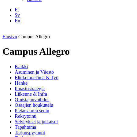
Fi
Sv
En
Facebook
Instagram
LinkedIN
YouTube
Etusivu
Campus Allegro
Campus Allegro
Kaikki
Asuminen ja Väestö
Elinkeinoelämä & Työ
Hanke
Ilmastostrategia
Liikenne & Infra
Omistajanvaihdos
Osaajien houkuttelu
Pietarsaaren seutu
Rekrytointi
Selvitykset ja julkaisut
Tapahtuma
Tarjouspyynnöt