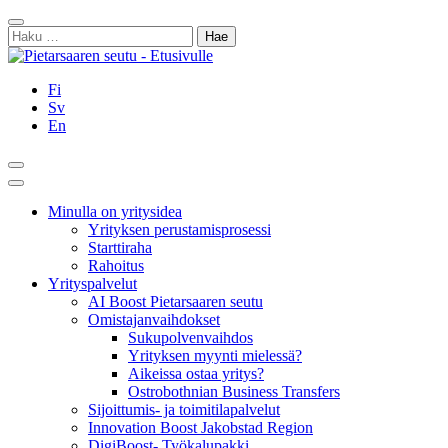
Siirry
Sulje
sisältöön
Haku:
Fi
Sv
En
Hae
Päävalikko
Minulla on yritysidea
Yrityksen perustamisprosessi
Starttiraha
Rahoitus
Yrityspalvelut
AI Boost Pietarsaaren seutu
Omistajanvaihdokset
Sukupolvenvaihdos
Yrityksen myynti mielessä?
Aikeissa ostaa yritys?
Ostrobothnian Business Transfers
Sijoittumis- ja toimitilapalvelut
Innovation Boost Jakobstad Region
DigiBoost- Työkalupakki