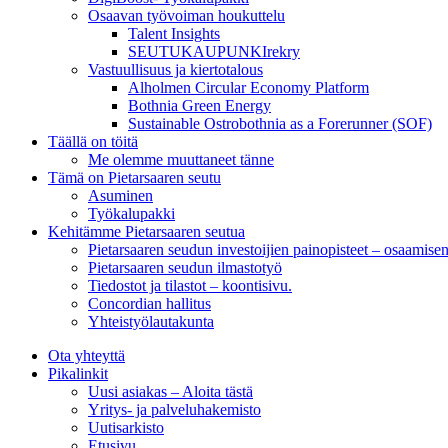
Osaavan työvoiman houkuttelu
Talent Insights
SEUTUKAUPUNKIrekry
Vastuullisuus ja kiertotalous
Alholmen Circular Economy Platform
Bothnia Green Energy
Sustainable Ostrobothnia as a Forerunner (SOF)
Täällä on töitä
Me olemme muuttaneet tänne
Tämä on Pietarsaaren seutu
Asuminen
Työkalupakki
Kehitämme Pietarsaaren seutua
Pietarsaaren seudun investoijien painopisteet – osaamise
Pietarsaaren seudun ilmastotyö
Tiedostot ja tilastot – koontisivu.
Concordian hallitus
Yhteistyölautakunta
Ota yhteyttä
Pikalinkit
Uusi asiakas – Aloita tästä
Yritys- ja palveluhakemisto
Uutisarkisto
Etusivu