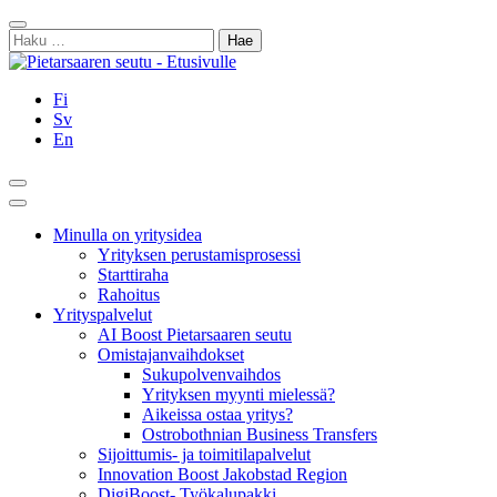
Siirry
Sulje
sisältöön
Haku:
Fi
Sv
En
Hae
Päävalikko
Minulla on yritysidea
Yrityksen perustamisprosessi
Starttiraha
Rahoitus
Yrityspalvelut
AI Boost Pietarsaaren seutu
Omistajanvaihdokset
Sukupolvenvaihdos
Yrityksen myynti mielessä?
Aikeissa ostaa yritys?
Ostrobothnian Business Transfers
Sijoittumis- ja toimitilapalvelut
Innovation Boost Jakobstad Region
DigiBoost- Työkalupakki