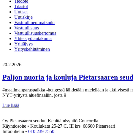
Tiedote
Tilastot
Uutiset
Uutiskirje
Vastuullinen matkailu
Vastuullisuus
Vastuullisuuskertomus
Yhteistyölautakunta
Yrittäjyys
Yrityskehittäminen
20.2.2026
Paljon nuoria ja kouluja Pietarsaaren seud
#maailmanparaspaikka ‑hengessä lähdetään mielellään ja aktiivisesti m
NYT‑yritystä aluefinaaliin, josta 9
Paljon
Lue lisää
nuoria
ja
Oy Pietarsaaren seudun Kehittämisyhtiö Concordia
kouluja
Käyntiosoite • Koulukatu 25-27 C, III krs. 68600 Pietarsaari
Pietarsaaren
Infopuhelin •
010 239 7550
seudulta