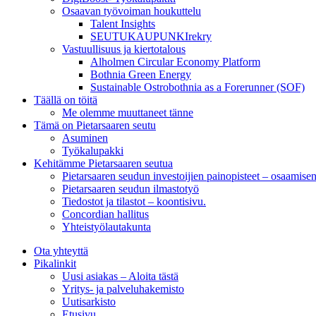
Osaavan työvoiman houkuttelu
Talent Insights
SEUTUKAUPUNKIrekry
Vastuullisuus ja kiertotalous
Alholmen Circular Economy Platform
Bothnia Green Energy
Sustainable Ostrobothnia as a Forerunner (SOF)
Täällä on töitä
Me olemme muuttaneet tänne
Tämä on Pietarsaaren seutu
Asuminen
Työkalupakki
Kehitämme Pietarsaaren seutua
Pietarsaaren seudun investoijien painopisteet – osaamise
Pietarsaaren seudun ilmastotyö
Tiedostot ja tilastot – koontisivu.
Concordian hallitus
Yhteistyölautakunta
Ota yhteyttä
Pikalinkit
Uusi asiakas – Aloita tästä
Yritys- ja palveluhakemisto
Uutisarkisto
Etusivu