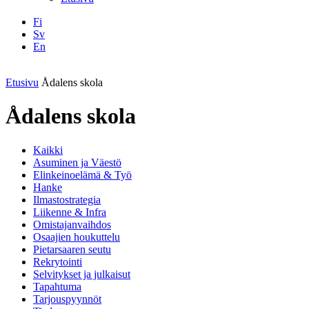
Fi
Sv
En
Facebook
Instagram
LinkedIN
YouTube
Etusivu
Ådalens skola
Ådalens skola
Kaikki
Asuminen ja Väestö
Elinkeinoelämä & Työ
Hanke
Ilmastostrategia
Liikenne & Infra
Omistajanvaihdos
Osaajien houkuttelu
Pietarsaaren seutu
Rekrytointi
Selvitykset ja julkaisut
Tapahtuma
Tarjouspyynnöt