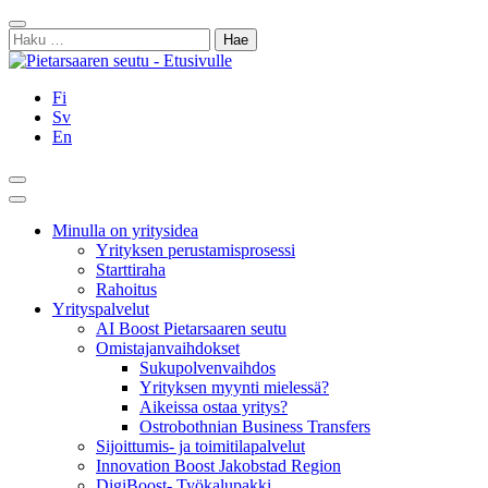
Siirry
Sulje
sisältöön
Haku:
Fi
Sv
En
Hae
Päävalikko
Minulla on yritysidea
Yrityksen perustamisprosessi
Starttiraha
Rahoitus
Yrityspalvelut
AI Boost Pietarsaaren seutu
Omistajanvaihdokset
Sukupolvenvaihdos
Yrityksen myynti mielessä?
Aikeissa ostaa yritys?
Ostrobothnian Business Transfers
Sijoittumis- ja toimitilapalvelut
Innovation Boost Jakobstad Region
DigiBoost- Työkalupakki