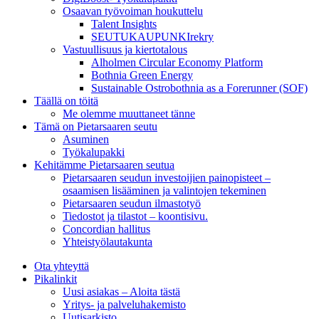
Osaavan työvoiman houkuttelu
Talent Insights
SEUTUKAUPUNKIrekry
Vastuullisuus ja kiertotalous
Alholmen Circular Economy Platform
Bothnia Green Energy
Sustainable Ostrobothnia as a Forerunner (SOF)
Täällä on töitä
Me olemme muuttaneet tänne
Tämä on Pietarsaaren seutu
Asuminen
Työkalupakki
Kehitämme Pietarsaaren seutua
Pietarsaaren seudun investoijien painopisteet –
osaamisen lisääminen ja valintojen tekeminen
Pietarsaaren seudun ilmastotyö
Tiedostot ja tilastot – koontisivu.
Concordian hallitus
Yhteistyölautakunta
Ota yhteyttä
Pikalinkit
Uusi asiakas – Aloita tästä
Yritys- ja palveluhakemisto
Uutisarkisto