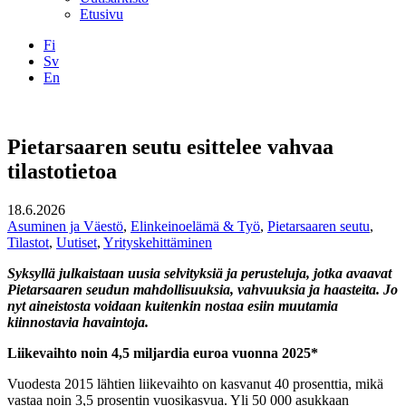
Etusivu
Fi
Sv
En
Facebook
Instagram
LinkedIN
YouTube
Pietarsaaren seutu esittelee vahvaa
tilastotietoa
18.6.2026
Asuminen ja Väestö
,
Elinkeinoelämä & Työ
,
Pietarsaaren seutu
,
Tilastot
,
Uutiset
,
Yrityskehittäminen
Syksyllä julkaistaan uusia selvityksiä ja perusteluja, jotka avaavat
Pietarsaaren seudun mahdollisuuksia, vahvuuksia ja haasteita. Jo
nyt aineistosta voidaan kuitenkin nostaa esiin muutamia
kiinnostavia havaintoja.
Liikevaihto noin 4,5 miljardia euroa vuonna 2025*
Vuodesta 2015 lähtien liikevaihto on kasvanut 40 prosenttia, mikä
vastaa noin 3,5 prosentin vuosikasvua. Yli 50 000 asukkaan