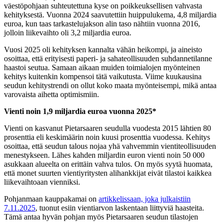
väestöpohjaan suhteutettuna kyse on poikkeuksellisen vahvasta
kehityksestä. Vuonna 2024 saavutettiin huippulukema, 4,8 miljardia
euroa, kun taas tarkastelujakson alin taso nähtiin vuonna 2016,
jolloin liikevaihto oli 3,2 miljardia euroa.
Vuosi 2025 oli kehityksen kannalta vähän heikompi, ja aineisto
osoittaa, että erityisesti paperi- ja sahateollisuuden suhdannetilanne
haastoi seutua. Samaan aikaan muiden toimialojen myönteinen
kehitys kuitenkin kompensoi tätä vaikutusta. Viime kuukausina
seudun kehitystrendi on ollut koko maata myönteisempi, mikä antaa
varovaista aihetta optimismiin.
Vienti noin 1,9 miljardia euroa vuonna 2025*
Vienti on kasvanut Pietarsaaren seudulla vuodesta 2015 lähtien 80
prosenttia eli keskimäärin noin kuusi prosenttia vuodessa. Kehitys
osoittaa, että seudun talous nojaa yhä vahvemmin vientiteollisuuden
menestykseen. Lähes kahden miljardin euron vienti noin 50 000
asukkaan alueelta on erittäin vahva tulos. On myös syytä huomata,
että monet suurten vientiyritysten alihankkijat eivät tilastoi kaikkea
liikevaihtoaan vienniksi.
Pohjanmaan kauppakamai on
artikkelissaan, joka julkaistiin
7.11.2025
, tuonut esiin vientiarvon laskentaan liittyviä haasteita.
Tämä antaa hyvän pohjan myös Pietarsaaren seudun tilastojen