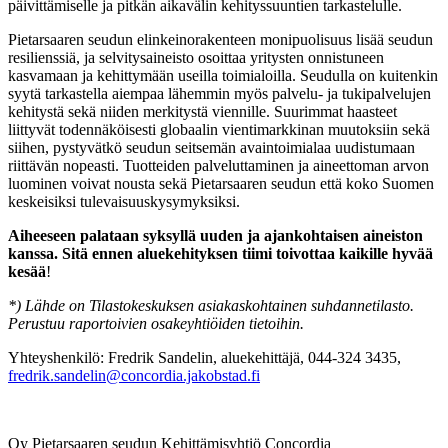
päivittämiselle ja pitkän aikavälin kehityssuuntien tarkastelulle.
Pietarsaaren seudun elinkeinorakenteen monipuolisuus lisää seudun
resilienssiä, ja selvitysaineisto osoittaa yritysten onnistuneen
kasvamaan ja kehittymään useilla toimialoilla. Seudulla on kuitenkin
syytä tarkastella aiempaa lähemmin myös palvelu- ja tukipalvelujen
kehitystä sekä niiden merkitystä viennille. Suurimmat haasteet
liittyvät todennäköisesti globaalin vientimarkkinan muutoksiin sekä
siihen, pystyvätkö seudun seitsemän avaintoimialaa uudistumaan
riittävän nopeasti. Tuotteiden palveluttaminen ja aineettoman arvon
luominen voivat nousta sekä Pietarsaaren seudun että koko Suomen
keskeisiksi tulevaisuuskysymyksiksi.
Aiheeseen palataan syksyllä uuden ja ajankohtaisen aineiston
kanssa. Sitä ennen aluekehityksen tiimi toivottaa kaikille hyvää
kesää
!
*) Lähde on Tilastokeskuksen asiakaskohtainen suhdannetilasto.
Perustuu raportoivien osakeyhtiöiden tietoihin.
Yhteyshenkilö: Fredrik Sandelin, aluekehittäjä, 044-324 3435,
fredrik.sandelin@concordia.jakobstad.fi
Oy Pietarsaaren seudun Kehittämisyhtiö Concordia