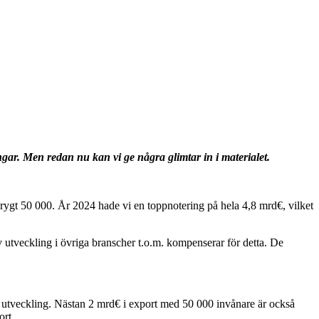
gar. Men redan nu kan vi ge några glimtar in i materialet.
drygt 50 000. År 2024 hade vi en toppnotering på hela 4,8 mrd€, vilket
iv utveckling i övriga branscher t.o.m. kompenserar för detta. De
ns utveckling. Nästan 2 mrd€ i export med 50 000 invånare är också
ort.