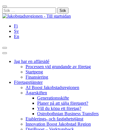
Hoppa
Stäng
till
Sök
innehållet
efter:
Fi
Sv
En
Sök
Huvudmeny
Jag har en affärsidé
Processen vid grundande av företag
Startpeng
Finansiering
Företagstjänster
AI Boost Jakobstadsregionen
Ägarskiften
Generationsskifte
Planer på att sälja företaget?
Vill du köpa ett företag?
Ostrobothnian Business Transfers
Etablerings- och fastighetstjänst
Innovation Boost Jakobstad Region
DigiBoost – Verktygsback