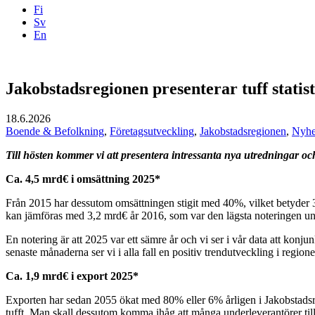
Fi
Sv
En
Facebook
Instagram
LinkedIN
YouTube
Jakobstadsregionen presenterar tuff statist
18.6.2026
Boende & Befolkning
,
Företagsutveckling
,
Jakobstadsregionen
,
Nyhe
Till hösten kommer vi att presentera intressanta nya utredningar o
Ca. 4,5 mrd€ i omsättning 2025*
Från 2015 har dessutom omsättningen stigit med 40%, vilket betyder 3,
kan jämföras med 3,2 mrd€ år 2016, som var den lägsta noteringen un
En notering är att 2025 var ett sämre år och vi ser i vår data att kon
senaste månaderna ser vi i alla fall en positiv trendutveckling i region
Ca. 1,9 mrd€ i export 2025*
Exporten har sedan 2055 ökat med 80% eller 6% årligen i Jakobstadsreg
tufft. Man skall dessutom komma ihåg att många underleverantörer till