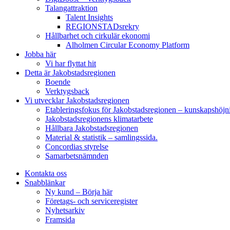
Talangattraktion
Talent Insights
REGIONSTADsrekry
Hållbarhet och cirkulär ekonomi
Alholmen Circular Economy Platform
Jobba här
Vi har flyttat hit
Detta är Jakobstadsregionen
Boende
Verktygsback
Vi utvecklar Jakobstadsregionen
Etableringsfokus för Jakobstadsregionen – kunskapshöjn
Jakobstadsregionens klimatarbete
Hållbara Jakobstadsregionen
Material & statistik – samlingssida.
Concordias styrelse
Samarbetsnämnden
Kontakta oss
Snabblänkar
Ny kund – Börja här
Företags- och serviceregister
Nyhetsarkiv
Framsida