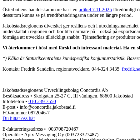
Österbottens handelskammare har i en
artikel 7.11.2025
föredömligt öp
dessutom kunna se på trendförändringarna under en längre period.
Jakobstadsregionens diversitet ger resiliens och i utredningsmateriale
underskattat i regionen och bör titta närmare på – också på exportsi
förmåga att utvecklas tillräckligt snabbt. Tjänstefiering av produkte
Vi återkommer i höst med färskt och intressant material. Ha en 
*) Källa är Statistikcentralens kundspecifika konjunturstatistik. Base
Kontakt: Fredrik Sandelin, regionutvecklare, 044-324 3435,
fredrik.
Jakobstadsregionens Utvecklingsbolag Concordia Ab
Besöksadress • Skolgatan 25-27 C, III våningen, 68600 Jakobstad
Infotelefon •
010 239 7550
E-post • info@concordia.jakobstad.fi
FO-nummer 0872046-7
Du hittar oss här
E-faktureringsadress • 003708720467
Operatör • Apix Messaging Oy (003723327487)