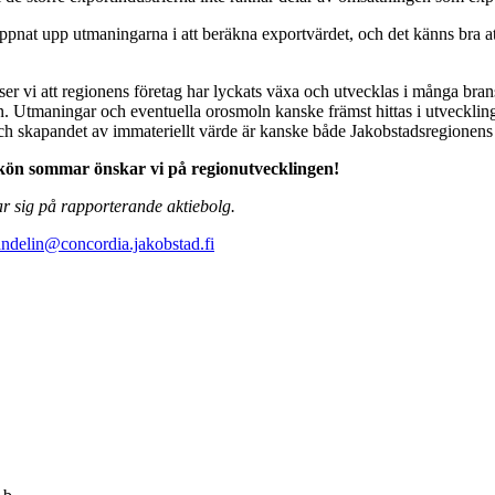
pnat upp utmaningarna i att beräkna exportvärdet, och det känns bra at
t ser vi att regionens företag har lyckats växa och utvecklas i många br
dan. Utmaningar och eventuella orosmoln kanske främst hittas i utveckl
r och skapandet av immateriellt värde är kanske både Jakobstadsregionen
skön sommar önskar vi på regionutvecklingen!
rar sig på rapporterande aktiebolg.
sandelin@concordia.jakobstad.fi