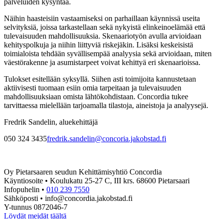
palveluiden kysyntää.
Näihin haasteisiin vastaamiseksi on parhaillaan käynnissä useita
selvityksiä, joissa tarkastellaan sekä nykyistä elinkeinoelämää että
tulevaisuuden mahdollisuuksia. Skenaariotyön avulla arvioidaan
kehityspolkuja ja niihin liittyviä riskejäkin. Lisäksi keskeisistä
toimialoista tehdään syvällisempää analyysia sekä arvioidaan, miten
väestörakenne ja asumistarpeet voivat kehittyä eri skenaarioissa.
Tulokset esitellään syksyllä. Siihen asti toimijoita kannustetaan
aktiivisesti tuomaan esiin omia tarpeitaan ja tulevaisuuden
mahdollisuuksiaan omista lähtökohdistaan. Concordia tukee
tarvittaessa mielellään tarjoamalla tilastoja, aineistoja ja analyysejä.
Fredrik Sandelin, aluekehittäjä
050 324 3435
fredrik.sandelin@concoria.jakobstad.fi
Oy Pietarsaaren seudun Kehittämisyhtiö Concordia
Käyntiosoite • Koulukatu 25-27 C, III krs. 68600 Pietarsaari
Infopuhelin •
010 239 7550
Sähköposti • info@concordia.jakobstad.fi
Y-tunnus 0872046-7
Löydät meidät täältä