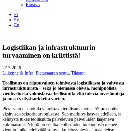
Etusivu
Fi
Sv
En
Facebook
Instagram
LinkedIN
YouTube
Logistiikan ja infrastruktuurin
turvaaminen on kriittistä!
27.5.2026
Liikenne & Infra
,
Pietarsaaren seutu
,
Tilastot
Teollisuus on riippuvainen toimivasta logistiikasta ja vahvasta
infrastruktuurista – sekä jo olemassa olevaa, monipuolista
vientivetoista valmistavaa teollisuutta että tulevia investointeja
ja uusia yrityshankkeita varten.
Pietarsaaren seudulla valmistava teollisuus tuottaa 55 prosenttia
yksityisen sektorin arvonlisästä. Sen merkitys kasvaa edelleen, ja
kehitystä tukee teollisuutta palvelevien palveluiden laajeneva
kokonaisuus. Yli 60 prosenttia teollisuuden tuotannosta menee
vientiin, mikä edellyttää sujuvia kuljetusyhteyksiä maanteitse,