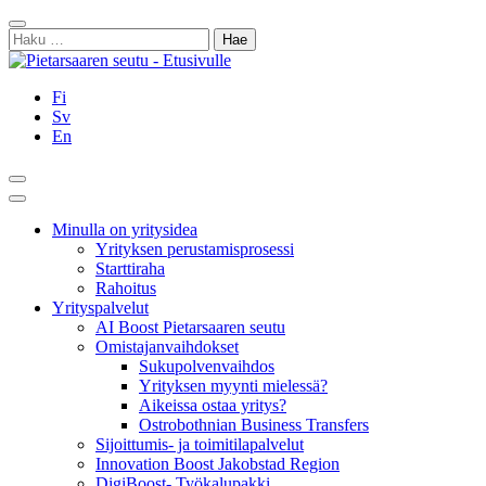
Siirry
Sulje
sisältöön
Haku:
Fi
Sv
En
Hae
Päävalikko
Minulla on yritysidea
Yrityksen perustamisprosessi
Starttiraha
Rahoitus
Yrityspalvelut
AI Boost Pietarsaaren seutu
Omistajanvaihdokset
Sukupolvenvaihdos
Yrityksen myynti mielessä?
Aikeissa ostaa yritys?
Ostrobothnian Business Transfers
Sijoittumis- ja toimitilapalvelut
Innovation Boost Jakobstad Region
DigiBoost- Työkalupakki