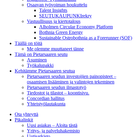
Osaavan työvoiman houkuttelu
Talent Insights
SEUTUKAUPUNKIrekry
Vastuullisuus ja kiertotalous
Alholmen Circular Economy Platform
Bothnia Green Energy
Sustainable Ostrobothnia as a Forerunner (SOF)
Täällä on töitä
Me olemme muuttaneet tänne
Tämä on Pietarsaaren seutu
Asuminen
Työkalupakki
Kehitämme Pietarsaaren seutua
Pietarsaaren seudun investoijien painopisteet –
osaamisen lisääminen ja valintojen tekeminen
Pietarsaaren seudun ilmastotyö
Tiedostot ja tilastot – koontisivu.
Concordian hallitus
Yhteistyölautakunta
Ota yhteyttä
Pikalinkit
Uusi asiakas – Aloita tästä
Yritys- ja palveluhakemisto
Uutisarkisto