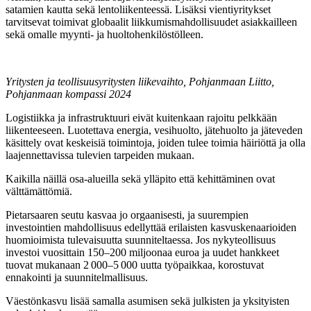
satamien kautta sekä lentoliikenteessä. Lisäksi vientiyritykset
tarvitsevat toimivat globaalit liikkumismahdollisuudet asiakkailleen
sekä omalle myynti- ja huoltohenkilöstölleen.
Yritysten ja teollisuusyritysten liikevaihto, Pohjanmaan Liitto,
Pohjanmaan kompassi 2024
Logistiikka ja infrastruktuuri eivät kuitenkaan rajoitu pelkkään
liikenteeseen. Luotettava energia, vesihuolto, jätehuolto ja jäteveden
käsittely ovat keskeisiä toimintoja, joiden tulee toimia häiriöttä ja olla
laajennettavissa tulevien tarpeiden mukaan.
Kaikilla näillä osa-alueilla sekä ylläpito että kehittäminen ovat
välttämättömiä.
Pietarsaaren seutu kasvaa jo orgaanisesti, ja suurempien
investointien mahdollisuus edellyttää erilaisten kasvuskenaarioiden
huomioimista tulevaisuutta suunniteltaessa. Jos nykyteollisuus
investoi vuosittain 150–200 miljoonaa euroa ja uudet hankkeet
tuovat mukanaan 2 000–5 000 uutta työpaikkaa, korostuvat
ennakointi ja suunnitelmallisuus.
Väestönkasvu lisää samalla asumisen sekä julkisten ja yksityisten