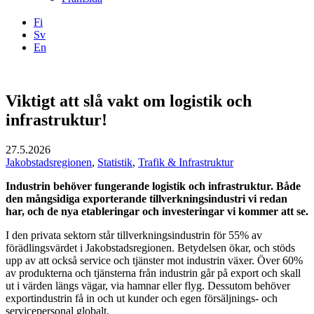
Fi
Sv
En
Facebook
Instagram
LinkedIN
YouTube
Viktigt att slå vakt om logistik och
infrastruktur!
27.5.2026
Jakobstadsregionen
,
Statistik
,
Trafik & Infrastruktur
Industrin behöver fungerande logistik och infrastruktur. Både
den mångsidiga exporterande tillverkningsindustri vi redan
har, och de nya etableringar och investeringar vi kommer att se.
I den privata sektorn står tillverkningsindustrin för 55% av
förädlingsvärdet i Jakobstadsregionen. Betydelsen ökar, och stöds
upp av att också service och tjänster mot industrin växer. Över 60%
av produkterna och tjänsterna från industrin går på export och skall
ut i värden längs vägar, via hamnar eller flyg. Dessutom behöver
exportindustrin få in och ut kunder och egen försäljnings- och
servicepersonal globalt.