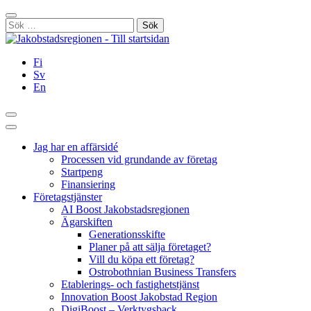
Hoppa
Stäng
till
Sök
innehållet
efter:
Fi
Sv
En
Sök
Huvudmeny
Jag har en affärsidé
Processen vid grundande av företag
Startpeng
Finansiering
Företagstjänster
AI Boost Jakobstadsregionen
Ägarskiften
Generationsskifte
Planer på att sälja företaget?
Vill du köpa ett företag?
Ostrobothnian Business Transfers
Etablerings- och fastighetstjänst
Innovation Boost Jakobstad Region
DigiBoost – Verktygsback