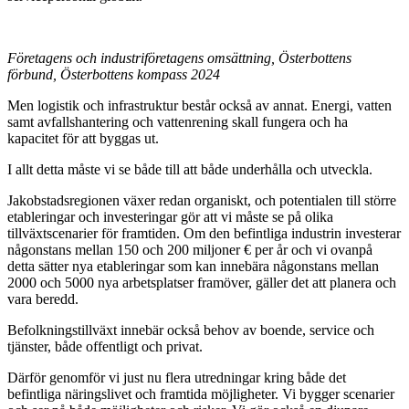
Företagens och industriföretagens omsättning, Österbottens
förbund, Österbottens kompass 2024
Men logistik och infrastruktur består också av annat. Energi, vatten
samt avfallshantering och vattenrening skall fungera och ha
kapacitet för att byggas ut.
I allt detta måste vi se både till att både underhålla och utveckla.
Jakobstadsregionen växer redan organiskt, och potentialen till större
etableringar och investeringar gör att vi måste se på olika
tillväxtscenarier för framtiden. Om den befintliga industrin investerar
någonstans mellan 150 och 200 miljoner € per år och vi ovanpå
detta sätter nya etableringar som kan innebära någonstans mellan
2000 och 5000 nya arbetsplatser framöver, gäller det att planera och
vara beredd.
Befolkningstillväxt innebär också behov av boende, service och
tjänster, både offentligt och privat.
Därför genomför vi just nu flera utredningar kring både det
befintliga näringslivet och framtida möjligheter. Vi bygger scenarier