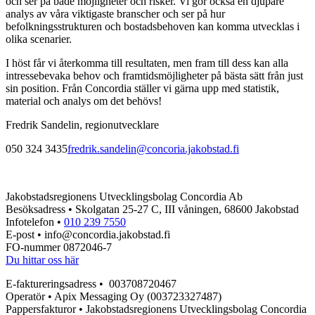
och ser på både möjligheter och risker. Vi gör också en djupare
analys av våra viktigaste branscher och ser på hur
befolkningsstrukturen och bostadsbehoven kan komma utvecklas i
olika scenarier.
I höst får vi återkomma till resultaten, men fram till dess kan alla
intressebevaka behov och framtidsmöjligheter på bästa sätt från just
sin position. Från Concordia ställer vi gärna upp med statistik,
material och analys om det behövs!
Fredrik Sandelin, regionutvecklare
050 324 3435
fredrik.sandelin@concoria.jakobstad.fi
Jakobstadsregionens Utvecklingsbolag Concordia Ab
Besöksadress • Skolgatan 25-27 C, III våningen, 68600 Jakobstad
Infotelefon •
010 239 7550
E-post • info@concordia.jakobstad.fi
FO-nummer 0872046-7
Du hittar oss här
E-faktureringsadress • 003708720467
Operatör • Apix Messaging Oy (003723327487)
Pappersfakturor • Jakobstadsregionens Utvecklingsbolag Concordia