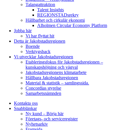
Talangattraktion
Talent Insights
REGIONSTADsrekry
Hållbarhet och cirkulär ekonomi
Alholmen Circular Economy Platform
Jobba här
Vi har flyttat hit
Detta är Jakobstadsregionen
Boende
Verktygsback
Vi utvecklar Jakobstadsregionen
Etableringsfokus för Jakobstadsregionen –
kunskapshöjning och vägval
Jakobstadsregionens klimatarbete
Hållbara Jakobstadsregionen
Material & statistik – samlingssida.
Concordias styrelse
Samarbetsnämnden
Kontakta oss
Snabblänkar
Ny kund – Börja här
Företags- och serviceregister
Nyhetsarkiv
Framsida