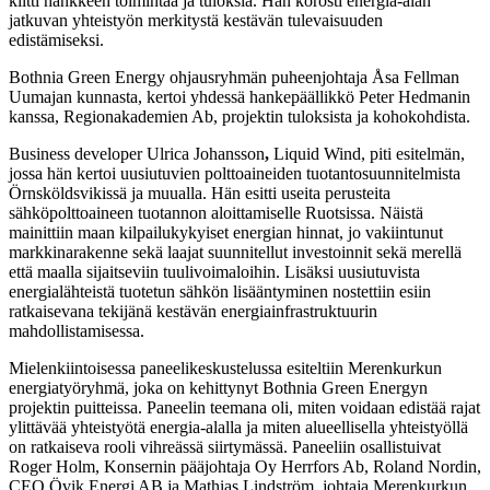
kiitti hankkeen toimintaa ja tuloksia. Hän korosti energia-alan
jatkuvan yhteistyön merkitystä kestävän tulevaisuuden
edistämiseksi.
Bothnia Green Energy ohjausryhmän puheenjohtaja Åsa Fellman
Uumajan kunnasta, kertoi yhdessä hankepäällikkö Peter Hedmanin
kanssa, Regionakademien Ab, projektin tuloksista ja kohokohdista.
Business developer Ulrica Johansson
,
Liquid Wind, piti esitelmän,
jossa hän kertoi uusiutuvien polttoaineiden tuotantosuunnitelmista
Örnsköldsvikissä ja muualla. Hän esitti useita perusteita
sähköpolttoaineen tuotannon aloittamiselle Ruotsissa. Näistä
mainittiin maan kilpailukykyiset energian hinnat, jo vakiintunut
markkinarakenne sekä laajat suunnitellut investoinnit sekä merellä
että maalla sijaitseviin tuulivoimaloihin. Lisäksi uusiutuvista
energialähteistä tuotetun sähkön lisääntyminen nostettiin esiin
ratkaisevana tekijänä kestävän energiainfrastruktuurin
mahdollistamisessa.
Mielenkiintoisessa paneelikeskustelussa esiteltiin Merenkurkun
energiatyöryhmä, joka on kehittynyt Bothnia Green Energyn
projektin puitteissa. Paneelin teemana oli, miten voidaan edistää rajat
ylittävää yhteistyötä energia-alalla ja miten alueellisella yhteistyöllä
on ratkaiseva rooli vihreässä siirtymässä. Paneeliin osallistuivat
Roger Holm, Konsernin pääjohtaja Oy Herrfors Ab, Roland Nordin,
CEO Övik Energi AB ja Mathias Lindström, johtaja Merenkurkun