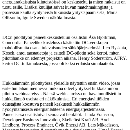
energiaratkaisuista kiinteistöissä on keskusteltu ja miten ratkaisut on
tuotu esille. Lisäksi kuulijat saivat kuvan matchmakingista ja
prosessin kautta syntyneistä lukuisista yritystapaamisista, Maria
Olfssonin, Ignite Sweden näkökulmasta.
DC:n pilottityön paneelikeskusteluun osallistui Åsa Björkman,
Concordia. Paneelikeskustelussa käsiteltiin DC-verkkojen
mahdollisuutta osana tulevaisuuden sähköjärjestelmää. Leo Byskata,
Kosek, antoi taustatietoja ja esitteli DC-pilotin sekä kertoi, miten
pilottihanke on edennyt projektin aikana. Henry Söderström, AFRY,
kertoi DC-tutkimuksesta, jossa oli kaksi erilaista simulaatiota.
Hukkalämmön pilottityössä yleisölle näytettiin ensin video, jossa
esiteltiin tähän mennessä mukana olleet yritykset hukkalämmön
pilotin webinaareissa. Näissä webinaareissa on havainnollistettiin
hukkalämpö useista eri näkökulmista. Eri energiayhtiöiden
edustajista koostuva paneeli keskusteli hukkalämmön
hyödyntämisestä energianlähteenä energiajärjestelmässä.
Paneelisissa osallistuivat seuraavat henkilöt: Linda Fransson,
Developer Business Innovation, Skellefteå Kraft AB, Axel
Lindberg, Process Engineer, Övik Energi AB, Lars Mikaelsson,