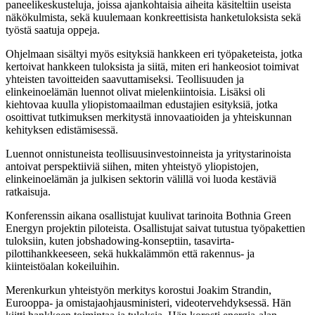
paneelikeskusteluja, joissa ajankohtaisia aiheita käsiteltiin useista
näkökulmista, sekä kuulemaan konkreettisista hanketuloksista sekä
työstä saatuja oppeja.
Ohjelmaan sisältyi myös esityksiä hankkeen eri työpaketeista, jotka
kertoivat hankkeen tuloksista ja siitä, miten eri hankeosiot toimivat
yhteisten tavoitteiden saavuttamiseksi. Teollisuuden ja
elinkeinoelämän luennot olivat mielenkiintoisia. Lisäksi oli
kiehtovaa kuulla yliopistomaailman edustajien esityksiä, jotka
osoittivat tutkimuksen merkitystä innovaatioiden ja yhteiskunnan
kehityksen edistämisessä.
Luennot onnistuneista teollisuusinvestoinneista ja yritystarinoista
antoivat perspektiiviä siihen, miten yhteistyö yliopistojen,
elinkeinoelämän ja julkisen sektorin välillä voi luoda kestäviä
ratkaisuja.
Konferenssin aikana osallistujat kuulivat tarinoita Bothnia Green
Energyn projektin piloteista. Osallistujat saivat tutustua työpakettien
tuloksiin, kuten jobshadowing-konseptiin, tasavirta-
pilottihankkeeseen, sekä hukkalämmön että rakennus- ja
kiinteistöalan kokeiluihin.
Merenkurkun yhteistyön merkitys korostui Joakim Strandin,
Eurooppa- ja omistajaohjausministeri, videotervehdyksessä. Hän