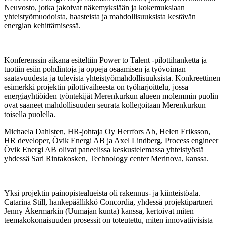
Neuvosto, jotka jakoivat näkemyksiään ja kokemuksiaan
yhteistyömuodoista, haasteista ja mahdollisuuksista kestävän
energian kehittämisessä.
Konferenssin aikana esiteltiin Power to Talent -pilottihanketta ja
tuotiin esiin pohdintoja ja oppeja osaamisen ja työvoiman
saatavuudesta ja tulevista yhteistyömahdollisuuksista. Konkreettinen
esimerkki projektin pilottivaiheesta on työharjoittelu, jossa
energiayhtiöiden työntekijät Merenkurkun alueen molemmin puolin
ovat saaneet mahdollisuuden seurata kollegoitaan Merenkurkun
toisella puolella.
Michaela Dahlsten, HR-johtaja Oy Herrfors Ab, Helen Eriksson,
HR developer, Övik Energi AB ja Axel Lindberg, Process engineer
Övik Energi AB olivat paneelissa keskustelemassa yhteistyöstä
yhdessä Sari Rintakosken, Technology center Merinova, kanssa.
Yksi projektin painopistealueista oli rakennus- ja kiinteistöala.
Catarina Still, hankepäällikkö Concordia, yhdessä projektipartneri
Jenny Åkermarkin (Uumajan kunta) kanssa, kertoivat miten
teemakokonaisuuden prosessit on toteutettu, miten innovatiivisista