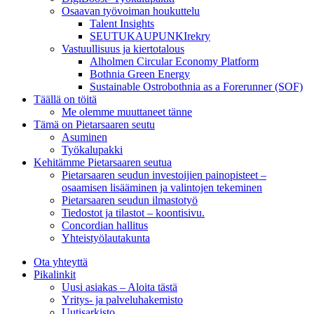
Osaavan työvoiman houkuttelu
Talent Insights
SEUTUKAUPUNKIrekry
Vastuullisuus ja kiertotalous
Alholmen Circular Economy Platform
Bothnia Green Energy
Sustainable Ostrobothnia as a Forerunner (SOF)
Täällä on töitä
Me olemme muuttaneet tänne
Tämä on Pietarsaaren seutu
Asuminen
Työkalupakki
Kehitämme Pietarsaaren seutua
Pietarsaaren seudun investoijien painopisteet –
osaamisen lisääminen ja valintojen tekeminen
Pietarsaaren seudun ilmastotyö
Tiedostot ja tilastot – koontisivu.
Concordian hallitus
Yhteistyölautakunta
Ota yhteyttä
Pikalinkit
Uusi asiakas – Aloita tästä
Yritys- ja palveluhakemisto
Uutisarkisto