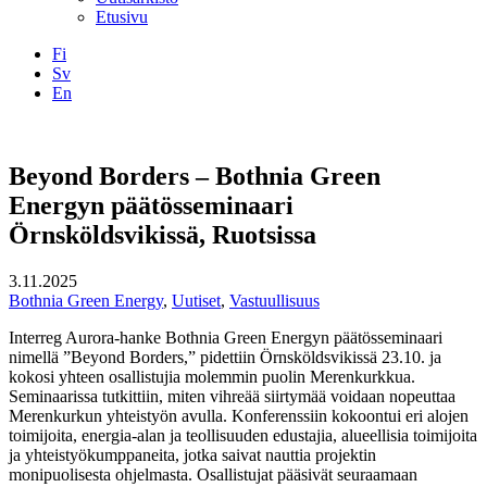
Etusivu
Fi
Sv
En
Facebook
Instagram
LinkedIN
YouTube
Beyond Borders – Bothnia Green
Energyn päätösseminaari
Örnsköldsvikissä, Ruotsissa
3.11.2025
Bothnia Green Energy
,
Uutiset
,
Vastuullisuus
Interreg Aurora-hanke Bothnia Green Energyn päätösseminaari
nimellä ”Beyond Borders,” pidettiin Örnsköldsvikissä 23.10. ja
kokosi yhteen osallistujia molemmin puolin Merenkurkkua.
Seminaarissa tutkittiin, miten vihreää siirtymää voidaan nopeuttaa
Merenkurkun yhteistyön avulla. Konferenssiin kokoontui eri alojen
toimijoita, energia-alan ja teollisuuden edustajia, alueellisia toimijoita
ja yhteistyökumppaneita, jotka saivat nauttia projektin
monipuolisesta ohjelmasta. Osallistujat pääsivät seuraamaan