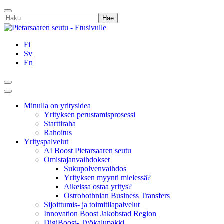
Siirry
Sulje
sisältöön
Haku:
Fi
Sv
En
Hae
Päävalikko
Minulla on yritysidea
Yrityksen perustamisprosessi
Starttiraha
Rahoitus
Yrityspalvelut
AI Boost Pietarsaaren seutu
Omistajanvaihdokset
Sukupolvenvaihdos
Yrityksen myynti mielessä?
Aikeissa ostaa yritys?
Ostrobothnian Business Transfers
Sijoittumis- ja toimitilapalvelut
Innovation Boost Jakobstad Region
DigiBoost- Työkalupakki