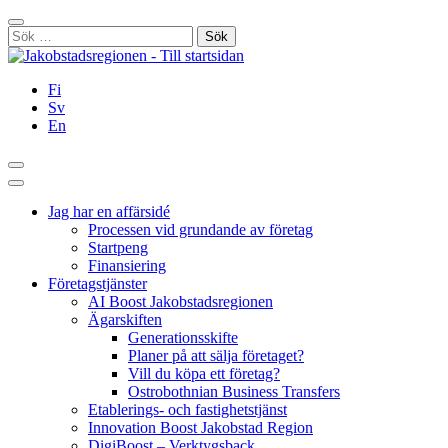
Hoppa
Stäng
till
Sök
innehållet
efter:
Fi
Sv
En
Sök
Huvudmeny
Jag har en affärsidé
Processen vid grundande av företag
Startpeng
Finansiering
Företagstjänster
AI Boost Jakobstadsregionen
Ägarskiften
Generationsskifte
Planer på att sälja företaget?
Vill du köpa ett företag?
Ostrobothnian Business Transfers
Etablerings- och fastighetstjänst
Innovation Boost Jakobstad Region
DigiBoost – Verktygsback