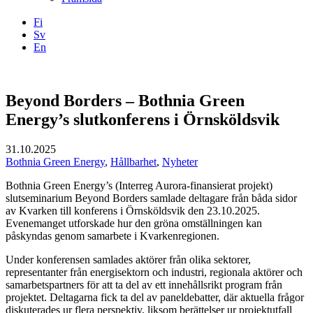
Fi
Sv
En
Facebook
Instagram
LinkedIN
YouTube
Beyond Borders – Bothnia Green
Energy’s slutkonferens i Örnsköldsvik
31.10.2025
Bothnia Green Energy
,
Hållbarhet
,
Nyheter
Bothnia Green Energy’s (Interreg Aurora-finansierat projekt)
slutseminarium Beyond Borders samlade deltagare från båda sidor
av Kvarken till konferens i Örnsköldsvik den 23.10.2025.
Evenemanget utforskade hur den gröna omställningen kan
påskyndas genom samarbete i Kvarkenregionen.
Under konferensen samlades aktörer från olika sektorer,
representanter från energisektorn och industri, regionala aktörer och
samarbetspartners för att ta del av ett innehållsrikt program från
projektet. Deltagarna fick ta del av paneldebatter, där aktuella frågor
diskuterades ur flera perspektiv, liksom berättelser ur projektutfall