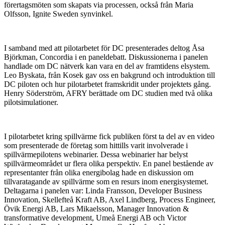
förertagsmöten som skapats via processen, också från Maria
Olfsson, Ignite Sweden synvinkel.
I samband med att pilotarbetet för DC presenterades deltog Åsa
Björkman, Concordia i en paneldebatt. Diskussionerna i panelen
handlade om DC nätverk kan vara en del av framtidens elsystem.
Leo Byskata, från Kosek gav oss en bakgrund och introduktion till
DC piloten och hur pilotarbetet framskridit under projektets gång.
Henry Söderström, AFRY berättade om DC studien med två olika
pilotsimulationer.
I pilotarbetet kring spillvärme fick publiken först ta del av en video
som presenterade de företag som hittills varit involverade i
spillvärmepilotens webinarier. Dessa webinarier har belyst
spillvärmeområdet ur flera olika perspektiv. En panel bestående av
representanter från olika energibolag hade en diskussion om
tillvaratagande av spillvärme som en resurs inom energisystemet.
Deltagarna i panelen var: Linda Fransson, Developer Business
Innovation, Skellefteå Kraft AB, Axel Lindberg, Process Engineer,
Övik Energi AB, Lars Mikaelsson, Manager Innovation &
transformative development, Umeå Energi AB och Victor