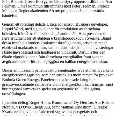
Från Bothnia Green Energy berättade styrgruppens ordförande Åsa
Fellman, Umeå kommun tillsammans med Peter Hedman, Project
Manager, Regionakademien Ab om projektet och minnesvärda
händelser.
Genom ett föredrag delade Ulrica Johansson,Business developer,
Liquid Wind
,
med sig av planer för produktion av förnybara
bränslen, från Örnsköldsvik och på andra håll. Hon presenterade
flera argument för att etablera e-bränsleproduktion i Sverige. Bland
dessa framhölls landets konkurrenskraftiga energipriser, en redan
etablerad marknadsstruktur, samt omfattande planerade investeringar
i både havsbaserad och landbaserad vindkraft. Därtill lyftes den
ökade elproduktionen från förnybara energikällor fram som en
avgörande faktor för att möjliggöra en hållbar energiinfrastruktur.
Under en intressant paneldebatt presenterades arbetet med Kvarkens
energiberedningsgrupp, som har utvecklats inom ramen för projektet
Bothnia Green Energy. Panelens tema kretsade kring hur
gränsöverskridande samarbete inom energisektorn kan främjas, samt
hur regional samverkan spelar en avgörande roll i den gröna
omställningen.
I panelen deltog Roger Holm, Konsernchef Oy Herrfors Ab, Roland
Nordin, VD Övik Energi AB, samt Mathias Lindström, Direktör
Kvarkenrådet, vilka delade med sig av sina perspektiv och