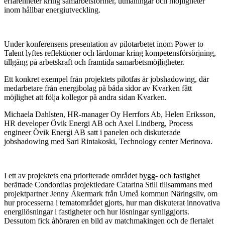
erfarenheter kring samarbetsformer, utmaningar och möjligheter
inom hållbar energiutveckling.
Under konferensens presentation av pilotarbetet inom Power to
Talent lyftes reflektioner och lärdomar kring kompetensförsörjning,
tillgång på arbetskraft och framtida samarbetsmöjligheter.
Ett konkret exempel från projektets pilotfas är jobshadowing, där
medarbetare från energibolag på båda sidor av Kvarken fått
möjlighet att följa kollegor på andra sidan Kvarken.
Michaela Dahlsten, HR-manager Oy Herrfors Ab, Helen Eriksson,
HR developer Övik Energi AB och Axel Lindberg, Process
engineer Övik Energi AB satt i panelen och diskuterade
jobshadowing med Sari Rintakoski, Technology center Merinova.
I ett av projektets ena prioriterade området bygg- och fastighet
berättade Condordias projektledare Catarina Still tillsammans med
projektpartner Jenny Åkermark från Umeå kommun Näringsliv, om
hur processerna i tematområdet gjorts, hur man diskuterat innovativa
energilösningar i fastigheter och hur lösningar synliggjorts.
Dessutom fick åhöraren en bild av matchmakingen och de flertalet