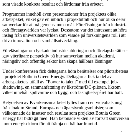
som visade konkreta resultat och lärdomar från arbetet.
Programmet innehöll även presentationer från projektets olika
arbetspaket, vilket gav en inblick i projektutfall och hur olika delar
samverkar för att nå gemensamma mål. Föreläsningar från industri-
och företagsvärlden var lyckat. Dessutom var det intressant att höra
inslag från universitetsvärlden som visade på forskningens roll i att
driva innovation och samhällsutveckling.
Föreläsningar om lyckade industrietableringar och företagsberättlser
gav ytterligare perspektiv på hur samverkan mellan akademi,
näringsliv och offentlig sektor kan skapa hållbara lösningar.
Under konferensen fick deltagarna höra berättelser om pilotarbetena
i projektet Bothnia Green Energy. Deltagarna fick ta del av
arbetspaketets utfall av ”Power to talent” med till exempel job-
shadowing, en sammanfattning av likströms/DC-piloten, liksom
vilket innehåll spillvärme och bygg- och fastighetsspåret har haft.
Betydelsen av Kvarkensamarbetet lyftes fram i en videohälsning
från Joakim Strand, Europa- och ägarstyrningsminister, som
välkomnade de insatser och resultat som projektet Botnia Green
Energy har bidragit med. Han betonade vikten av fortsatt samverkan
inom energisektorn för att främja en hållbar framtid.