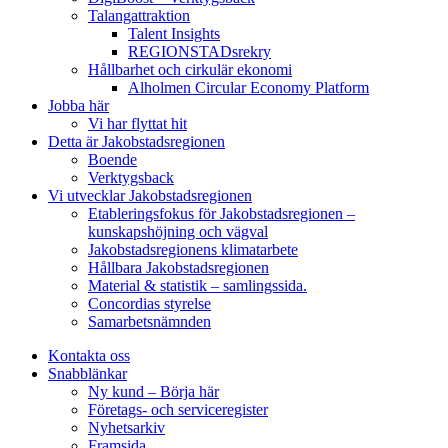
Talangattraktion
Talent Insights
REGIONSTADsrekry
Hållbarhet och cirkulär ekonomi
Alholmen Circular Economy Platform
Jobba här
Vi har flyttat hit
Detta är Jakobstadsregionen
Boende
Verktygsback
Vi utvecklar Jakobstadsregionen
Etableringsfokus för Jakobstadsregionen –
kunskapshöjning och vägval
Jakobstadsregionens klimatarbete
Hållbara Jakobstadsregionen
Material & statistik – samlingssida.
Concordias styrelse
Samarbetsnämnden
Kontakta oss
Snabblänkar
Ny kund – Börja här
Företags- och serviceregister
Nyhetsarkiv
Framsida