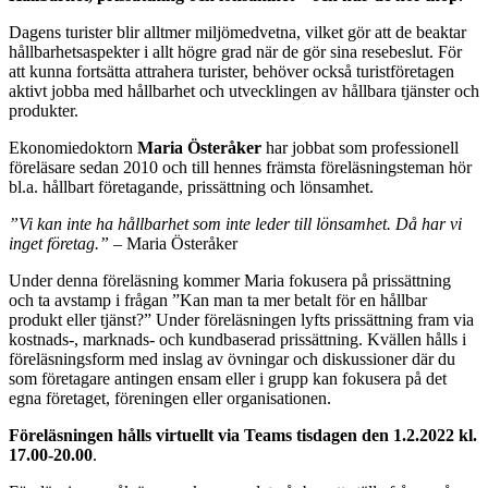
Dagens turister blir alltmer miljömedvetna, vilket gör att de beaktar
hållbarhetsaspekter i allt högre grad när de gör sina resebeslut. För
att kunna fortsätta attrahera turister, behöver också turistföretagen
aktivt jobba med hållbarhet och utvecklingen av hållbara tjänster och
produkter.
Ekonomiedoktorn
Maria Österåker
har jobbat som professionell
föreläsare sedan 2010 och till hennes främsta föreläsningsteman hör
bl.a. hållbart företagande, prissättning och lönsamhet.
”Vi kan inte ha hållbarhet som inte leder till lönsamhet. Då har vi
inget företag.”
– Maria Österåker
Under denna föreläsning kommer Maria fokusera på prissättning
och ta avstamp i frågan ”Kan man ta mer betalt för en hållbar
produkt eller tjänst?” Under föreläsningen lyfts prissättning fram via
kostnads-, marknads- och kundbaserad prissättning. Kvällen hålls i
föreläsningsform med inslag av övningar och diskussioner där du
som företagare antingen ensam eller i grupp kan fokusera på det
egna företaget, föreningen eller organisationen.
Föreläsningen hålls virtuellt via Teams tisdagen den 1.2.2022 kl.
17.00-20.00
.