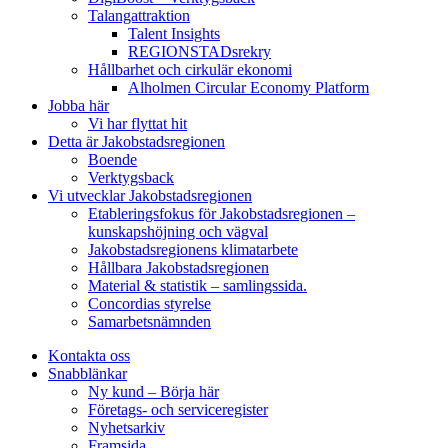
Talangattraktion
Talent Insights
REGIONSTADsrekry
Hållbarhet och cirkulär ekonomi
Alholmen Circular Economy Platform
Jobba här
Vi har flyttat hit
Detta är Jakobstadsregionen
Boende
Verktygsback
Vi utvecklar Jakobstadsregionen
Etableringsfokus för Jakobstadsregionen –
kunskapshöjning och vägval
Jakobstadsregionens klimatarbete
Hållbara Jakobstadsregionen
Material & statistik – samlingssida.
Concordias styrelse
Samarbetsnämnden
Kontakta oss
Snabblänkar
Ny kund – Börja här
Företags- och serviceregister
Nyhetsarkiv
Framsida