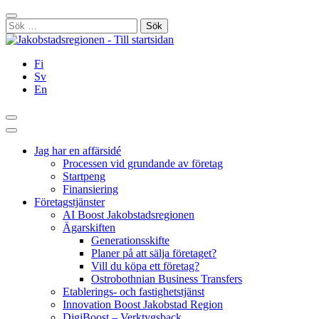
Hoppa
Stäng
till
Sök
innehållet
efter:
Fi
Sv
En
Sök
Huvudmeny
Jag har en affärsidé
Processen vid grundande av företag
Startpeng
Finansiering
Företagstjänster
AI Boost Jakobstadsregionen
Ägarskiften
Generationsskifte
Planer på att sälja företaget?
Vill du köpa ett företag?
Ostrobothnian Business Transfers
Etablerings- och fastighetstjänst
Innovation Boost Jakobstad Region
DigiBoost – Verktygsback