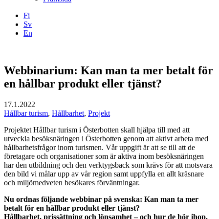
Fi
Sv
En
Facebook
Instagram
LinkedIN
YouTube
Webbinarium: Kan man ta mer betalt för
en hållbar produkt eller tjänst?
17.1.2022
Hållbar turism
,
Hållbarhet
,
Projekt
Projektet Hållbar turism i Österbotten skall hjälpa till med att
utveckla besöksnäringen i Österbotten genom att aktivt arbeta med
hållbarhetsfrågor inom turismen. Vår uppgift är att se till att de
företagare och organisationer som är aktiva inom besöksnäringen
har den utbildning och den verktygsback som krävs för att motsvara
den bild vi målar upp av vår region samt uppfylla en allt kräsnare
och miljömedveten besökares förväntningar.
Nu ordnas följande webbinar på svenska: Kan man ta mer
betalt för en hållbar produkt eller tjänst?
Hållbarhet, prissättning och lönsamhet – och hur de hör ihop.