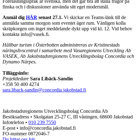
Föreläsningsspråk är svenska, men det går bra att ställa frågor på
finska och i diskussioner använda sitt eget modersmål.
Anmäl dig
HÄR
senast 27.1.
Vi skickar en Teams-länk till de
anmälda samma morgon som eventet äger rum. Vänligen kolla
skräpkorgen om inget meddelande dykt upp vid kl. 12. Vid behov
kontakta info@vasek.fi.
Hållbar turism i Österbotten administreras av Kristinestads
näringslivscentral i samarbete med Vasaregionens Utveckling Ab
VASEK, Ab Jakobstadsregionens Utvecklingsbolag Concordia och
Dynamo Närpes.
Tilläggsinfo:
Projektledare
Sara Libäck-Sandin
+358 50 400 4274
sara.liback-sandin@concordia.jakobstad.fi
Jakobstadsregionens Utvecklingsbolag Concordia Ab
Besöksadress • Skolgatan 25-27 C, III våningen, 68600 Jakobstad
Infotelefon •
010 239 7550
E-post • info@concordia.jakobstad.fi
FO-nummer 0872046-7
Du hittar oss här