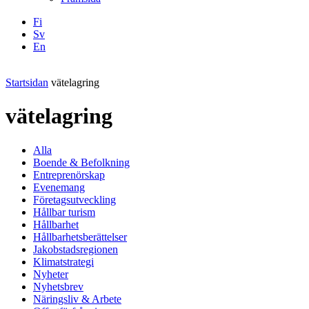
Fi
Sv
En
Facebook
Instagram
LinkedIN
YouTube
Startsidan
vätelagring
vätelagring
Alla
Boende & Befolkning
Entreprenörskap
Evenemang
Företagsutveckling
Hållbar turism
Hållbarhet
Hållbarhetsberättelser
Jakobstadsregionen
Klimatstrategi
Nyheter
Nyhetsbrev
Näringsliv & Arbete