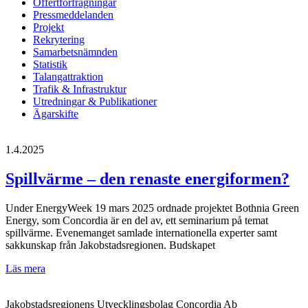
Offertförfrågningar
Pressmeddelanden
Projekt
Rekrytering
Samarbetsnämnden
Statistik
Talangattraktion
Trafik & Infrastruktur
Utredningar & Publikationer
Ägarskifte
1.4.2025
Spillvärme – den renaste energiformen?
Under EnergyWeek 19 mars 2025 ordnade projektet Bothnia Green
Energy, som Concordia är en del av, ett seminarium på temat
spillvärme. Evenemanget samlade internationella experter samt
sakkunskap från Jakobstadsregionen. Budskapet
Spillvärme
Läs mera
–
den
Jakobstadsregionens Utvecklingsbolag Concordia Ab
renaste