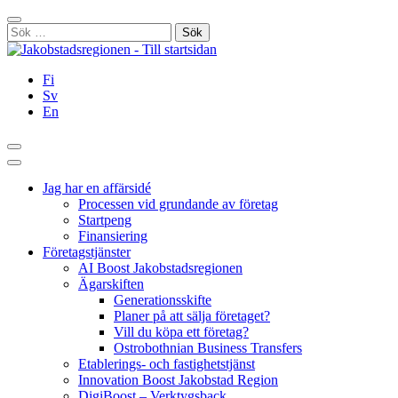
Hoppa
Stäng
till
Sök
innehållet
efter:
Fi
Sv
En
Sök
Huvudmeny
Jag har en affärsidé
Processen vid grundande av företag
Startpeng
Finansiering
Företagstjänster
AI Boost Jakobstadsregionen
Ägarskiften
Generationsskifte
Planer på att sälja företaget?
Vill du köpa ett företag?
Ostrobothnian Business Transfers
Etablerings- och fastighetstjänst
Innovation Boost Jakobstad Region
DigiBoost – Verktygsback