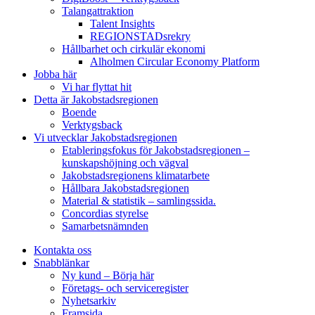
Talangattraktion
Talent Insights
REGIONSTADsrekry
Hållbarhet och cirkulär ekonomi
Alholmen Circular Economy Platform
Jobba här
Vi har flyttat hit
Detta är Jakobstadsregionen
Boende
Verktygsback
Vi utvecklar Jakobstadsregionen
Etableringsfokus för Jakobstadsregionen –
kunskapshöjning och vägval
Jakobstadsregionens klimatarbete
Hållbara Jakobstadsregionen
Material & statistik – samlingssida.
Concordias styrelse
Samarbetsnämnden
Kontakta oss
Snabblänkar
Ny kund – Börja här
Företags- och serviceregister
Nyhetsarkiv
Framsida