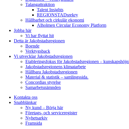
Talangattraktion
Talent Insights
REGIONSTADsrekry
Hållbarhet och cirkulär ekonomi
Alholmen Circular Economy Platform
Jobba här
Vi har flyttat hit
Detta är Jakobstadsregionen
Boende
Verktygsback
Vi utvecklar Jakobstadsregionen
Etableringsfokus för Jakobstadsregionen – kunskapshöjn
Jakobstadsregionens klimatarbete
Hållbara Jakobstadsregionen
Material & statistik – samlingssida.
Concordias styrelse
Samarbetsnämnden
Kontakta oss
Snabblänkar
Ny kund – Börja här
Företags- och serviceregister
Nyhetsarkiv
Framsida