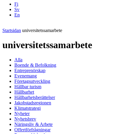
Fi
Sv
En
Facebook
Instagram
LinkedIN
YouTube
Startsidan
universitetssamarbete
universitetssamarbete
Alla
Boende & Befolkning
Entreprenörskap
Evenemang
Företagsutveckling
Hållbar turism
Hållbarhet
Hållbarhetsberättelser
Jakobstadsregionen
Klimatstrategi
Nyheter
Nyhetsbrev
Näringsliv & Arbete
Offertförfrågningar