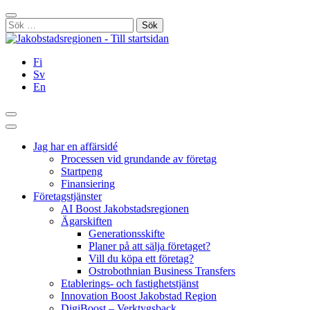
Hoppa
Stäng
till
Sök
innehållet
efter:
Fi
Sv
En
Sök
Huvudmeny
Jag har en affärsidé
Processen vid grundande av företag
Startpeng
Finansiering
Företagstjänster
AI Boost Jakobstadsregionen
Ägarskiften
Generationsskifte
Planer på att sälja företaget?
Vill du köpa ett företag?
Ostrobothnian Business Transfers
Etablerings- och fastighetstjänst
Innovation Boost Jakobstad Region
DigiBoost – Verktygsback