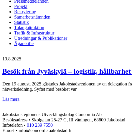
Pressmeddelanden
Projekt
Rekrytering
Samarbetsnämnden
Statistik
Talangattraktion
Trafik & Infrastruktur
Utredningar & Publikationer
Ägarskifte
19.8.2025
Besök från Jyväskylä – logistik, hållbarhe
Den 19 augusti 2025 gästades Jakobstadsregionen av en delegation fr
nätverksledning. Syftet med besöket var
Besök
Läs mera
från
Jyväskylä
Jakobstadsregionens Utvecklingsbolag Concordia Ab
–
Besöksadress • Skolgatan 25-27 C, III våningen, 68600 Jakobstad
logistik,
Infotelefon •
010 239 7550
hållbarhet
E-post • info@concordia.jakobstad.fi
och