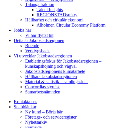
Talangattraktion
Talent Insights
REGIONSTADsrekry
Hållbarhet och cirkulär ekonomi
Alholmen Circular Economy Platform
Jobba här
Vi har flyttat hit
Detta är Jakobstadsregionen
Boende
Verktygsback
Vi utvecklar Jakobstadsregionen
Etableringsfokus för Jakobstadsregionen –
kunskapshöjning och vägval
Jakobstadsregionens klimatarbete
Hållbara Jakobstadsregionen
Material & statistik – samlingssida.
Concordias styrelse
Samarbetsnämnden
Kontakta oss
Snabblänkar
Ny kund – Börja här
Företags- och serviceregister
Nyhetsarkiv
Framsida