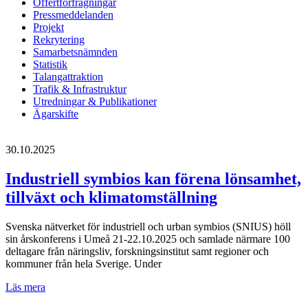
Offertförfrågningar
Pressmeddelanden
Projekt
Rekrytering
Samarbetsnämnden
Statistik
Talangattraktion
Trafik & Infrastruktur
Utredningar & Publikationer
Ägarskifte
30.10.2025
Industriell symbios kan förena lönsamhet,
tillväxt och klimatomställning
Svenska nätverket för industriell och urban symbios (SNIUS) höll
sin årskonferens i Umeå 21-22.10.2025 och samlade närmare 100
deltagare från näringsliv, forskningsinstitut samt regioner och
kommuner från hela Sverige. Under
Industriell
Läs mera
symbios