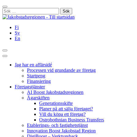
Hoppa
Stäng
till
Sök
innehållet
efter:
Fi
Sv
En
Sök
Huvudmeny
Jag har en affärsidé
Processen vid grundande av företag
Startpeng
Finansiering
Företagstjänster
AI Boost Jakobstadsregionen
Ägarskiften
Generationsskifte
Planer på att sälja företaget?
Vill du köpa ett företag?
Ostrobothnian Business Transfers
Etablerings- och fastighetstjänst
Innovation Boost Jakobstad Region
DigiBoost – Verktygsback