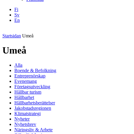
Fi
Sv
En
Facebook
Instagram
LinkedIN
YouTube
Startsidan
Umeå
Umeå
Alla
Boende & Befolkning
Entreprenörskap
Evenemang
Företagsutveckling
Hållbar turism
Hållbarhet
Hållbarhetsberättelser
Jakobstadsregionen
Klimatstrategi
Nyheter
Nyhetsbrev
Näringsliv & Arbete