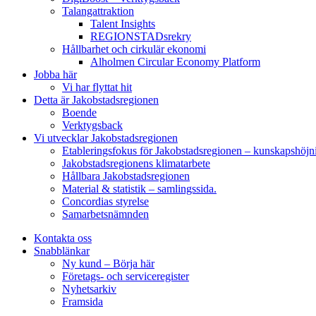
Talangattraktion
Talent Insights
REGIONSTADsrekry
Hållbarhet och cirkulär ekonomi
Alholmen Circular Economy Platform
Jobba här
Vi har flyttat hit
Detta är Jakobstadsregionen
Boende
Verktygsback
Vi utvecklar Jakobstadsregionen
Etableringsfokus för Jakobstadsregionen – kunskapshöjn
Jakobstadsregionens klimatarbete
Hållbara Jakobstadsregionen
Material & statistik – samlingssida.
Concordias styrelse
Samarbetsnämnden
Kontakta oss
Snabblänkar
Ny kund – Börja här
Företags- och serviceregister
Nyhetsarkiv
Framsida