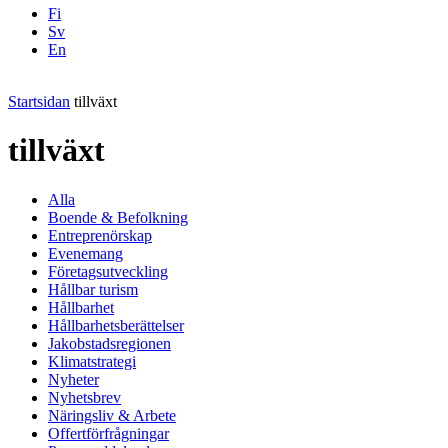
Fi
Sv
En
Facebook
Instagram
LinkedIN
YouTube
Startsidan
tillväxt
tillväxt
Alla
Boende & Befolkning
Entreprenörskap
Evenemang
Företagsutveckling
Hållbar turism
Hållbarhet
Hållbarhetsberättelser
Jakobstadsregionen
Klimatstrategi
Nyheter
Nyhetsbrev
Näringsliv & Arbete
Offertförfrågningar