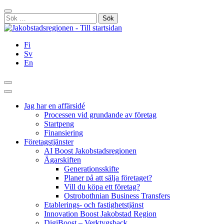
Hoppa
Stäng
till
Sök
innehållet
efter:
Fi
Sv
En
Sök
Huvudmeny
Jag har en affärsidé
Processen vid grundande av företag
Startpeng
Finansiering
Företagstjänster
AI Boost Jakobstadsregionen
Ägarskiften
Generationsskifte
Planer på att sälja företaget?
Vill du köpa ett företag?
Ostrobothnian Business Transfers
Etablerings- och fastighetstjänst
Innovation Boost Jakobstad Region
DigiBoost – Verktygsback