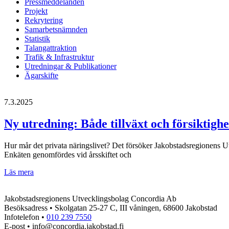
Pressmeddelanden
Projekt
Rekrytering
Samarbetsnämnden
Statistik
Talangattraktion
Trafik & Infrastruktur
Utredningar & Publikationer
Ägarskifte
7.3.2025
Ny utredning: Både tillväxt och försiktigh
Hur mår det privata näringslivet? Det försöker Jakobstadsregionens Ut
Enkäten genomfördes vid årsskiftet och
Ny
Läs mera
utredning:
Både
Jakobstadsregionens Utvecklingsbolag Concordia Ab
tillväxt
Besöksadress • Skolgatan 25-27 C, III våningen, 68600 Jakobstad
och
Infotelefon •
010 239 7550
försiktighet
E-post • info@concordia.jakobstad.fi
bland