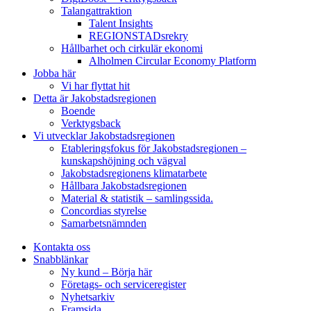
Talangattraktion
Talent Insights
REGIONSTADsrekry
Hållbarhet och cirkulär ekonomi
Alholmen Circular Economy Platform
Jobba här
Vi har flyttat hit
Detta är Jakobstadsregionen
Boende
Verktygsback
Vi utvecklar Jakobstadsregionen
Etableringsfokus för Jakobstadsregionen –
kunskapshöjning och vägval
Jakobstadsregionens klimatarbete
Hållbara Jakobstadsregionen
Material & statistik – samlingssida.
Concordias styrelse
Samarbetsnämnden
Kontakta oss
Snabblänkar
Ny kund – Börja här
Företags- och serviceregister
Nyhetsarkiv
Framsida