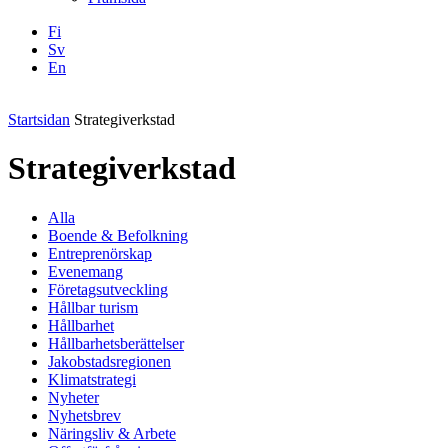
Fi
Sv
En
Facebook
Instagram
LinkedIN
YouTube
Startsidan
Strategiverkstad
Strategiverkstad
Alla
Boende & Befolkning
Entreprenörskap
Evenemang
Företagsutveckling
Hållbar turism
Hållbarhet
Hållbarhetsberättelser
Jakobstadsregionen
Klimatstrategi
Nyheter
Nyhetsbrev
Näringsliv & Arbete