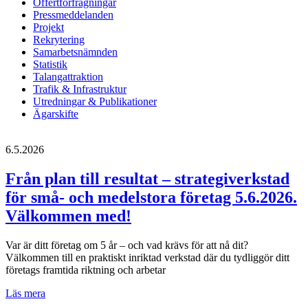
Offertförfrågningar
Pressmeddelanden
Projekt
Rekrytering
Samarbetsnämnden
Statistik
Talangattraktion
Trafik & Infrastruktur
Utredningar & Publikationer
Ägarskifte
6.5.2026
Från plan till resultat – strategiverkstad
för små- och medelstora företag 5.6.2026.
Välkommen med!
Var är ditt företag om 5 år – och vad krävs för att nå dit?
Välkommen till en praktiskt inriktad verkstad där du tydliggör ditt
företags framtida riktning och arbetar
Från
Läs mera
plan