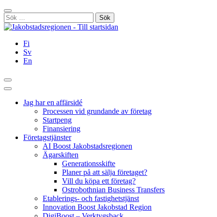
Hoppa
Stäng
till
Sök
innehållet
efter:
Fi
Sv
En
Sök
Huvudmeny
Jag har en affärsidé
Processen vid grundande av företag
Startpeng
Finansiering
Företagstjänster
AI Boost Jakobstadsregionen
Ägarskiften
Generationsskifte
Planer på att sälja företaget?
Vill du köpa ett företag?
Ostrobothnian Business Transfers
Etablerings- och fastighetstjänst
Innovation Boost Jakobstad Region
DigiBoost – Verktygsback