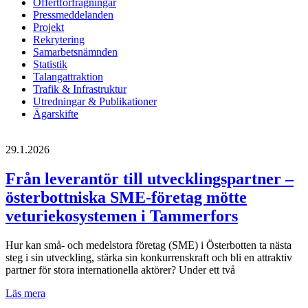
Offertförfrågningar
Pressmeddelanden
Projekt
Rekrytering
Samarbetsnämnden
Statistik
Talangattraktion
Trafik & Infrastruktur
Utredningar & Publikationer
Ägarskifte
29.1.2026
Från leverantör till utvecklingspartner –
österbottniska SME-företag mötte
veturiekosystemen i Tammerfors
Hur kan små- och medelstora företag (SME) i Österbotten ta nästa
steg i sin utveckling, stärka sin konkurrenskraft och bli en attraktiv
partner för stora internationella aktörer? Under ett två
Från
Läs mera
leverantör