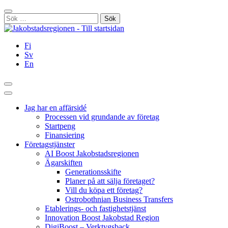
Hoppa
Stäng
till
Sök
innehållet
efter:
Fi
Sv
En
Sök
Huvudmeny
Jag har en affärsidé
Processen vid grundande av företag
Startpeng
Finansiering
Företagstjänster
AI Boost Jakobstadsregionen
Ägarskiften
Generationsskifte
Planer på att sälja företaget?
Vill du köpa ett företag?
Ostrobothnian Business Transfers
Etablerings- och fastighetstjänst
Innovation Boost Jakobstad Region
DigiBoost – Verktygsback