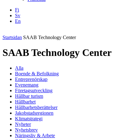
Fi
Sv
En
Facebook
Instagram
LinkedIN
YouTube
Startsidan
SAAB Technology Center
SAAB Technology Center
Alla
Boende & Befolkning
Entreprenörskap
Evenemang
Företagsutveckling
Hållbar turism
Hållbarhet
Hållbarhetsberättelser
Jakobstadsregionen
Klimatstrategi
Nyheter
Nyhetsbrev
Näringsliv & Arbete