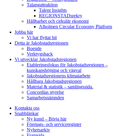
Talangattraktion
Talent Insights
REGIONSTADsrekry
Hållbarhet och cirkulär ekonomi
Alholmen Circular Economy Platform
Jobba här
Vi har flyttat hit
Detta är Jakobstadsregionen
Boende
Verktygsback
Vi utvecklar Jakobstadsregionen
Etableringsfokus för Jakobstadsregionen –
kunskapshöjning och vägval
Jakobstadsregionens klimatarbete
Hållbara Jakobstadsregionen
Material & statistik – samlingssida.
Concordias styrelse
Samarbetsnämnden
Kontakta oss
Snabblänkar
Ny kund – Börja här
Företags- och serviceregister
Nyhetsarkiv
Framsida