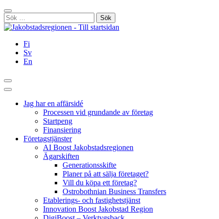
Hoppa
Stäng
till
Sök
innehållet
efter:
Fi
Sv
En
Sök
Huvudmeny
Jag har en affärsidé
Processen vid grundande av företag
Startpeng
Finansiering
Företagstjänster
AI Boost Jakobstadsregionen
Ägarskiften
Generationsskifte
Planer på att sälja företaget?
Vill du köpa ett företag?
Ostrobothnian Business Transfers
Etablerings- och fastighetstjänst
Innovation Boost Jakobstad Region
DigiBoost – Verktygsback