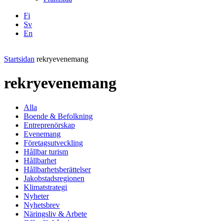
Fi
Sv
En
Facebook
Instagram
LinkedIN
YouTube
Startsidan
rekryevenemang
rekryevenemang
Alla
Boende & Befolkning
Entreprenörskap
Evenemang
Företagsutveckling
Hållbar turism
Hållbarhet
Hållbarhetsberättelser
Jakobstadsregionen
Klimatstrategi
Nyheter
Nyhetsbrev
Näringsliv & Arbete