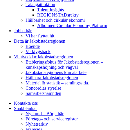
Talangattraktion
Talent Insights
REGIONSTADsrekry
Hållbarhet och cirkulär ekonomi
Alholmen Circular Economy Platform
Jobba här
Vi har flyttat hit
Detta är Jakobstadsregionen
Boende
Verktygsback
Vi utvecklar Jakobstadsregionen
Etableringsfokus för Jakobstadsregionen –
kunskapshöjning och vägval
Jakobstadsregionens klimatarbete
Hållbara Jakobstadsregionen
Material & statistik – samlingssida.
Concordias styrelse
Samarbetsnämnden
Kontakta oss
Snabblänkar
Ny kund – Börja här
Företags- och serviceregister
Nyhetsarkiv
Framsida