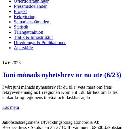
Offertförfrågningar
Pressmeddelanden
Projekt
Rekrytering
Samarbetsnämnden
Statistik
Talangattraktion
Trafik & Infrastruktur
Utredningar & Publikationer
Ägarskifte
14.6.2023
Juni månads nyhetsbrev är nu ute (6/23)
I vårt juni månads nyhetsbrev får du bl.a. veta mera om årets
rekryevenemang nr.1 i regionen Kom Hit!, du får läsa om Jalles
tankar kring regionens tillväxt och flaskhalsar, ta
Juni
Läs mera
månads
nyhetsbrev
Jakobstadsregionens Utvecklingsbolag Concordia Ab
är
Besöksadress • Skolgatan 25-27 C, III våningen, 68600 Jakobstad
nu