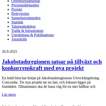
Offertförfrågningar
Pressmeddelanden
Projekt
Rekrytering
Samarbetsnämnden
Statistik
Talangattraktion
Trafik & Infrastruktur
Utredningar & Publikationer
Ägarskifte
26.9.2025
Jakobstadsregionen satsar på tillväxt och
konkurrenskraft med nya projekt
En bråd höst har börjat på Jakobstadsregionens Utvecklingsbolag
Concordia. Tre nya projekt tar nu fart, och fokuset ligger på
framtiden. Tillsammans ska de bana väg för en mer hållbar och
Jakobstadsregionen
Läs mera
satsar
på