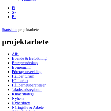
Fi
Sv
En
Facebook
Instagram
LinkedIN
YouTube
Startsidan
projektarbete
projektarbete
Alla
Boende & Befolkning
Entreprenörskap
Evenemang
Företagsutveckling
Hållbar turism
Hållbarhet
Hållbarhetsberättelser
Jakobstadsregionen
Klimatstrategi
Nyheter
Nyhetsbrev
Näringsliv & Arbete