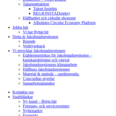
Talangattraktion
Talent Insights
REGIONSTADsrekry
Hållbarhet och cirkulär ekonomi
Alholmen Circular Economy Platform
Jobba här
Vi har flyttat hit
Detta är Jakobstadsregionen
Boende
Verktygsback
Vi utvecklar Jakobstadsregionen
Etableringsfokus för Jakobstadsregionen –
kunskapshöjning och vägval
Jakobstadsregionens klimatarbete
Hållbara Jakobstadsregionen
Material & statistik – samlingssida.
Concordias styrelse
Samarbetsnämnden
Kontakta oss
Snabblänkar
Ny kund – Börja här
Företags- och serviceregister
Nyhetsarkiv
Framsida