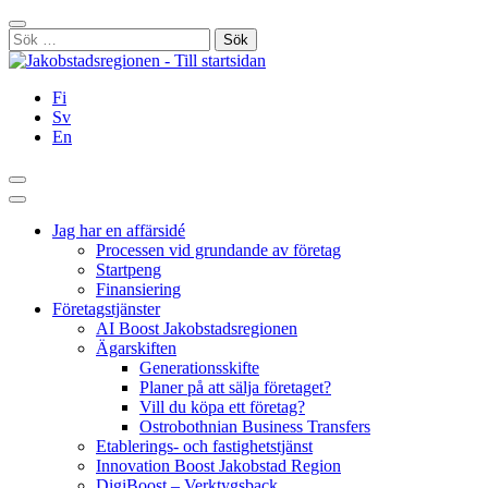
Hoppa
Stäng
till
Sök
innehållet
efter:
Fi
Sv
En
Sök
Huvudmeny
Jag har en affärsidé
Processen vid grundande av företag
Startpeng
Finansiering
Företagstjänster
AI Boost Jakobstadsregionen
Ägarskiften
Generationsskifte
Planer på att sälja företaget?
Vill du köpa ett företag?
Ostrobothnian Business Transfers
Etablerings- och fastighetstjänst
Innovation Boost Jakobstad Region
DigiBoost – Verktygsback