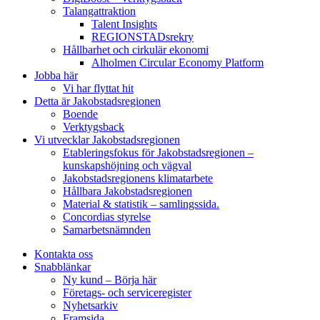
Talangattraktion
Talent Insights
REGIONSTADsrekry
Hållbarhet och cirkulär ekonomi
Alholmen Circular Economy Platform
Jobba här
Vi har flyttat hit
Detta är Jakobstadsregionen
Boende
Verktygsback
Vi utvecklar Jakobstadsregionen
Etableringsfokus för Jakobstadsregionen –
kunskapshöjning och vägval
Jakobstadsregionens klimatarbete
Hållbara Jakobstadsregionen
Material & statistik – samlingssida.
Concordias styrelse
Samarbetsnämnden
Kontakta oss
Snabblänkar
Ny kund – Börja här
Företags- och serviceregister
Nyhetsarkiv
Framsida