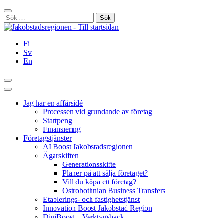
Hoppa
Stäng
till
Sök
innehållet
efter:
Fi
Sv
En
Sök
Huvudmeny
Jag har en affärsidé
Processen vid grundande av företag
Startpeng
Finansiering
Företagstjänster
AI Boost Jakobstadsregionen
Ägarskiften
Generationsskifte
Planer på att sälja företaget?
Vill du köpa ett företag?
Ostrobothnian Business Transfers
Etablerings- och fastighetstjänst
Innovation Boost Jakobstad Region
DigiBoost – Verktygsback