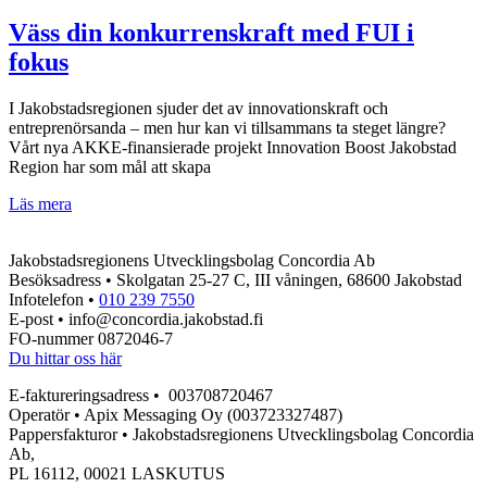
tillväxt
och
Väss din konkurrenskraft med FUI i
konkurrenskraft
fokus
med
nya
projekt
I Jakobstadsregionen sjuder det av innovationskraft och
entreprenörsanda – men hur kan vi tillsammans ta steget längre?
Vårt nya AKKE-finansierade projekt Innovation Boost Jakobstad
Region har som mål att skapa
Väss
Läs mera
din
konkurrenskraft
Jakobstadsregionens Utvecklingsbolag Concordia Ab
med
Besöksadress • Skolgatan 25-27 C, III våningen, 68600 Jakobstad
FUI
Infotelefon •
010 239 7550
i
E-post • info@concordia.jakobstad.fi
fokus
FO-nummer 0872046-7
Du hittar oss här
E-faktureringsadress • 003708720467
Operatör • Apix Messaging Oy (003723327487)
Pappersfakturor • Jakobstadsregionens Utvecklingsbolag Concordia
Ab,
PL 16112, 00021 LASKUTUS