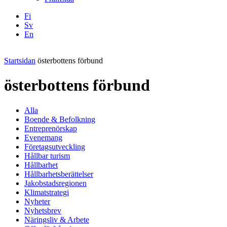
Fi
Sv
En
Facebook
Instagram
LinkedIN
YouTube
Startsidan
österbottens förbund
österbottens förbund
Alla
Boende & Befolkning
Entreprenörskap
Evenemang
Företagsutveckling
Hållbar turism
Hållbarhet
Hållbarhetsberättelser
Jakobstadsregionen
Klimatstrategi
Nyheter
Nyhetsbrev
Näringsliv & Arbete