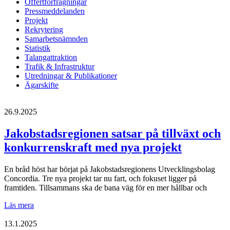
Offertförfrågningar
Pressmeddelanden
Projekt
Rekrytering
Samarbetsnämnden
Statistik
Talangattraktion
Trafik & Infrastruktur
Utredningar & Publikationer
Ägarskifte
26.9.2025
Jakobstadsregionen satsar på tillväxt och
konkurrenskraft med nya projekt
En bråd höst har börjat på Jakobstadsregionens Utvecklingsbolag
Concordia. Tre nya projekt tar nu fart, och fokuset ligger på
framtiden. Tillsammans ska de bana väg för en mer hållbar och
Jakobstadsregionen
Läs mera
satsar
på
13.1.2025