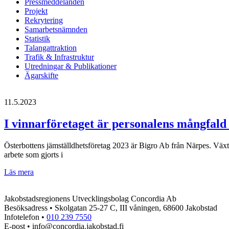
Pressmeddelanden
Projekt
Rekrytering
Samarbetsnämnden
Statistik
Talangattraktion
Trafik & Infrastruktur
Utredningar & Publikationer
Ägarskifte
11.5.2023
I vinnarföretaget är personalens mångfald
Österbottens jämställdhetsföretag 2023 är Bigro Ab från Närpes. Växthu
arbete som gjorts i
I
Läs mera
vinnarföretaget
är
Jakobstadsregionens Utvecklingsbolag Concordia Ab
personalens
Besöksadress • Skolgatan 25-27 C, III våningen, 68600 Jakobstad
mångfald
Infotelefon •
010 239 7550
en
E-post • info@concordia.jakobstad.fi
styrka