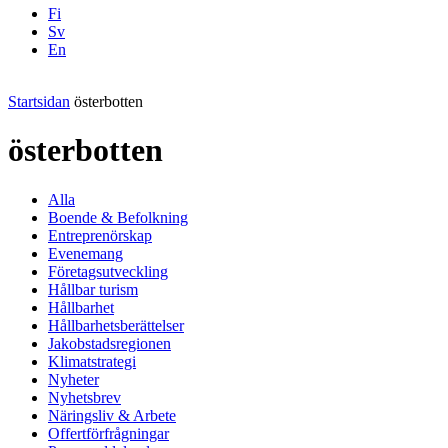
Fi
Sv
En
Facebook
Instagram
LinkedIN
YouTube
Startsidan
österbotten
österbotten
Alla
Boende & Befolkning
Entreprenörskap
Evenemang
Företagsutveckling
Hållbar turism
Hållbarhet
Hållbarhetsberättelser
Jakobstadsregionen
Klimatstrategi
Nyheter
Nyhetsbrev
Näringsliv & Arbete
Offertförfrågningar