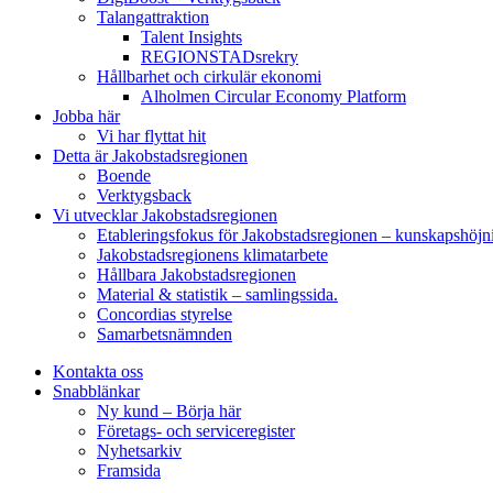
Talangattraktion
Talent Insights
REGIONSTADsrekry
Hållbarhet och cirkulär ekonomi
Alholmen Circular Economy Platform
Jobba här
Vi har flyttat hit
Detta är Jakobstadsregionen
Boende
Verktygsback
Vi utvecklar Jakobstadsregionen
Etableringsfokus för Jakobstadsregionen – kunskapshöjn
Jakobstadsregionens klimatarbete
Hållbara Jakobstadsregionen
Material & statistik – samlingssida.
Concordias styrelse
Samarbetsnämnden
Kontakta oss
Snabblänkar
Ny kund – Börja här
Företags- och serviceregister
Nyhetsarkiv
Framsida