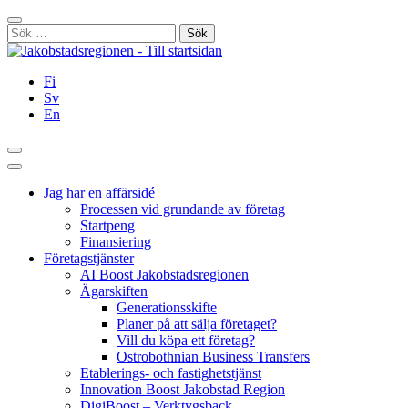
Hoppa
Stäng
till
Sök
innehållet
efter:
Fi
Sv
En
Sök
Huvudmeny
Jag har en affärsidé
Processen vid grundande av företag
Startpeng
Finansiering
Företagstjänster
AI Boost Jakobstadsregionen
Ägarskiften
Generationsskifte
Planer på att sälja företaget?
Vill du köpa ett företag?
Ostrobothnian Business Transfers
Etablerings- och fastighetstjänst
Innovation Boost Jakobstad Region
DigiBoost – Verktygsback