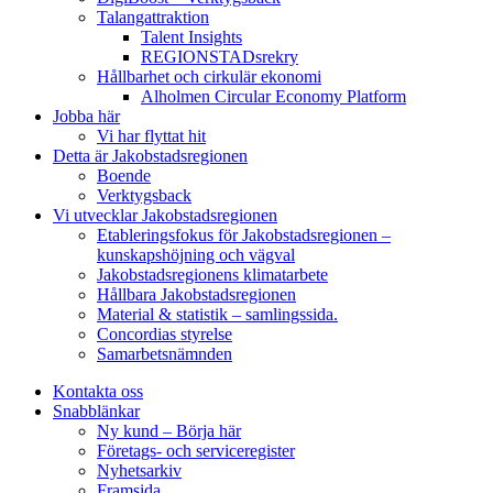
Talangattraktion
Talent Insights
REGIONSTADsrekry
Hållbarhet och cirkulär ekonomi
Alholmen Circular Economy Platform
Jobba här
Vi har flyttat hit
Detta är Jakobstadsregionen
Boende
Verktygsback
Vi utvecklar Jakobstadsregionen
Etableringsfokus för Jakobstadsregionen –
kunskapshöjning och vägval
Jakobstadsregionens klimatarbete
Hållbara Jakobstadsregionen
Material & statistik – samlingssida.
Concordias styrelse
Samarbetsnämnden
Kontakta oss
Snabblänkar
Ny kund – Börja här
Företags- och serviceregister
Nyhetsarkiv
Framsida