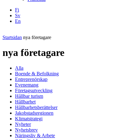
Fi
Sv
En
Facebook
Instagram
LinkedIN
YouTube
Startsidan
nya företagare
nya företagare
Alla
Boende & Befolkning
Entreprenörskap
Evenemang
Företagsutveckling
Hållbar turism
Hållbarhet
Hållbarhetsberättelser
Jakobstadsregionen
Klimatstrategi
Nyheter
Nyhetsbrev
Näringsliv & Arbete