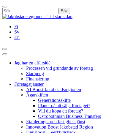
Hoppa
Stäng
till
Sök
innehållet
efter:
Fi
Sv
En
Sök
Huvudmeny
Jag har en affärsidé
Processen vid grundande av företag
Startpeng
Finansiering
Företagstjänster
AI Boost Jakobstadsregionen
Ägarskiften
Generationsskifte
Planer på att sälja företaget?
Vill du köpa ett företag?
Ostrobothnian Business Transfers
Etablerings- och fastighetstjänst
Innovation Boost Jakobstad Region
DigiBoost – Verktygsback