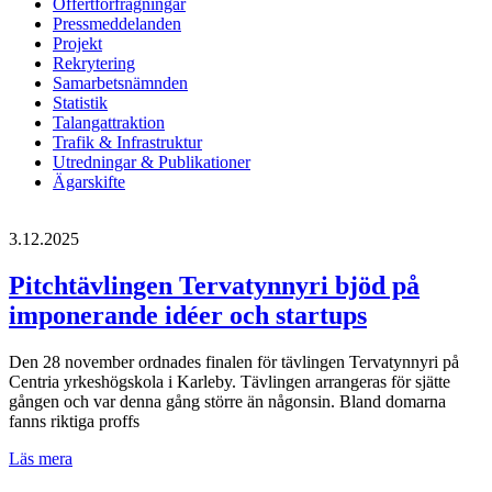
Offertförfrågningar
Pressmeddelanden
Projekt
Rekrytering
Samarbetsnämnden
Statistik
Talangattraktion
Trafik & Infrastruktur
Utredningar & Publikationer
Ägarskifte
3.12.2025
Pitchtävlingen Tervatynnyri bjöd på
imponerande idéer och startups
Den 28 november ordnades finalen för tävlingen Tervatynnyri på
Centria yrkeshögskola i Karleby. Tävlingen arrangeras för sjätte
gången och var denna gång större än någonsin. Bland domarna
fanns riktiga proffs
Pitchtävlingen
Läs mera
Tervatynnyri