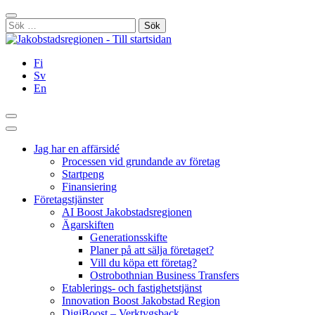
Hoppa
Stäng
till
Sök
innehållet
efter:
Fi
Sv
En
Sök
Huvudmeny
Jag har en affärsidé
Processen vid grundande av företag
Startpeng
Finansiering
Företagstjänster
AI Boost Jakobstadsregionen
Ägarskiften
Generationsskifte
Planer på att sälja företaget?
Vill du köpa ett företag?
Ostrobothnian Business Transfers
Etablerings- och fastighetstjänst
Innovation Boost Jakobstad Region
DigiBoost – Verktygsback