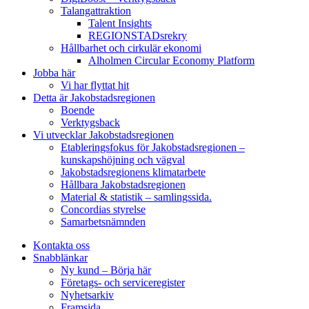
Talangattraktion
Talent Insights
REGIONSTADsrekry
Hållbarhet och cirkulär ekonomi
Alholmen Circular Economy Platform
Jobba här
Vi har flyttat hit
Detta är Jakobstadsregionen
Boende
Verktygsback
Vi utvecklar Jakobstadsregionen
Etableringsfokus för Jakobstadsregionen –
kunskapshöjning och vägval
Jakobstadsregionens klimatarbete
Hållbara Jakobstadsregionen
Material & statistik – samlingssida.
Concordias styrelse
Samarbetsnämnden
Kontakta oss
Snabblänkar
Ny kund – Börja här
Företags- och serviceregister
Nyhetsarkiv
Framsida