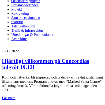
Offertförfrågningar
Pressmeddelanden
Projekt
Rekrytering
Samarbetsnämnden
Statistik
Talangattraktion
Trafik & Infrastruktur
Utredningar & Publikationer
Ägarskifte
15.12.2022
Hjärtligt välkommen på Concordias
julgröt 19.12!
Kom och nätverka, bli inspirerad och ta del av en trevlig julstämning
tillsammans med oss. Program utlovas med ”Masked Santa Clause”
och mingelmusik. Vår traditionella julgröt ordnas måndagen den
19.12
Hjärtligt
Läs mera
välkommen