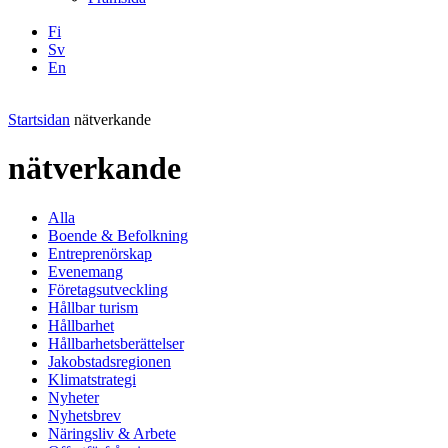
Fi
Sv
En
Facebook
Instagram
LinkedIN
YouTube
Startsidan
nätverkande
nätverkande
Alla
Boende & Befolkning
Entreprenörskap
Evenemang
Företagsutveckling
Hållbar turism
Hållbarhet
Hållbarhetsberättelser
Jakobstadsregionen
Klimatstrategi
Nyheter
Nyhetsbrev
Näringsliv & Arbete