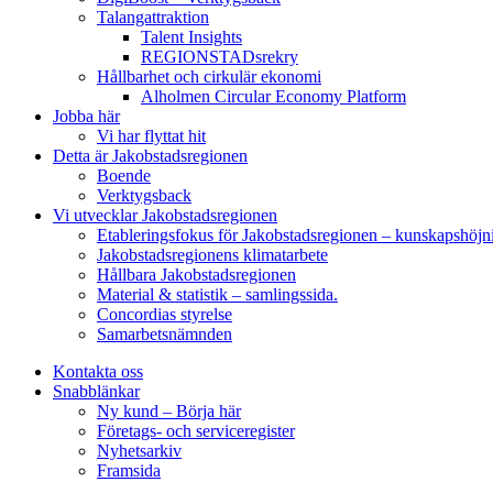
Talangattraktion
Talent Insights
REGIONSTADsrekry
Hållbarhet och cirkulär ekonomi
Alholmen Circular Economy Platform
Jobba här
Vi har flyttat hit
Detta är Jakobstadsregionen
Boende
Verktygsback
Vi utvecklar Jakobstadsregionen
Etableringsfokus för Jakobstadsregionen – kunskapshöjn
Jakobstadsregionens klimatarbete
Hållbara Jakobstadsregionen
Material & statistik – samlingssida.
Concordias styrelse
Samarbetsnämnden
Kontakta oss
Snabblänkar
Ny kund – Börja här
Företags- och serviceregister
Nyhetsarkiv
Framsida