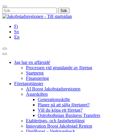
Hoppa
Stäng
till
Sök
innehållet
efter:
Fi
Sv
En
Sök
Huvudmeny
Jag har en affärsidé
Processen vid grundande av företag
Startpeng
Finansiering
Företagstjänster
AI Boost Jakobstadsregionen
Ägarskiften
Generationsskifte
Planer på att sälja företaget?
Vill du köpa ett företag?
Ostrobothnian Business Transfers
Etablerings- och fastighetstjänst
Innovation Boost Jakobstad Region
DigiBoost – Verktygsback