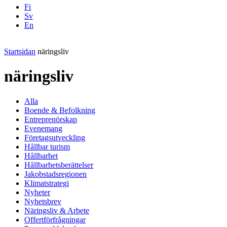
Fi
Sv
En
Facebook
Instagram
LinkedIN
YouTube
Startsidan
näringsliv
näringsliv
Alla
Boende & Befolkning
Entreprenörskap
Evenemang
Företagsutveckling
Hållbar turism
Hållbarhet
Hållbarhetsberättelser
Jakobstadsregionen
Klimatstrategi
Nyheter
Nyhetsbrev
Näringsliv & Arbete
Offertförfrågningar