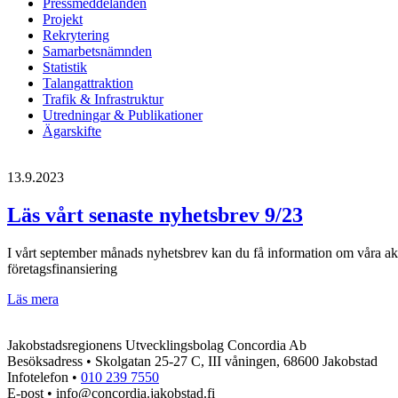
Pressmeddelanden
Projekt
Rekrytering
Samarbetsnämnden
Statistik
Talangattraktion
Trafik & Infrastruktur
Utredningar & Publikationer
Ägarskifte
13.9.2023
Läs vårt senaste nyhetsbrev 9/23
I vårt september månads nyhetsbrev kan du få information om våra akt
företagsfinansiering
Läs
Läs mera
vårt
senaste
Jakobstadsregionens Utvecklingsbolag Concordia Ab
nyhetsbrev
Besöksadress • Skolgatan 25-27 C, III våningen, 68600 Jakobstad
9/23
Infotelefon •
010 239 7550
E-post • info@concordia.jakobstad.fi