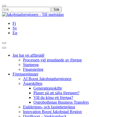
Hoppa
Stäng
till
Sök
innehållet
efter:
Fi
Sv
En
Sök
Huvudmeny
Jag har en affärsidé
Processen vid grundande av företag
Startpeng
Finansiering
Företagstjänster
AI Boost Jakobstadsregionen
Ägarskiften
Generationsskifte
Planer på att sälja företaget?
Vill du köpa ett företag?
Ostrobothnian Business Transfers
Etablerings- och fastighetstjänst
Innovation Boost Jakobstad Region
DigiBoost – Verktygsback