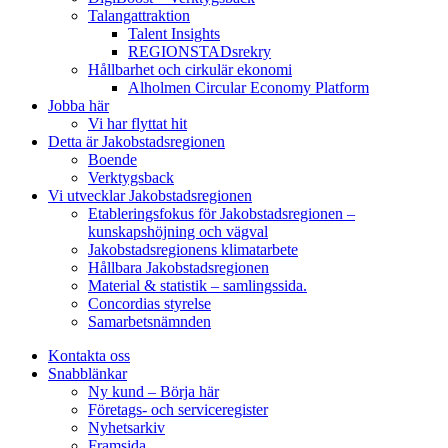
Talangattraktion
Talent Insights
REGIONSTADsrekry
Hållbarhet och cirkulär ekonomi
Alholmen Circular Economy Platform
Jobba här
Vi har flyttat hit
Detta är Jakobstadsregionen
Boende
Verktygsback
Vi utvecklar Jakobstadsregionen
Etableringsfokus för Jakobstadsregionen –
kunskapshöjning och vägval
Jakobstadsregionens klimatarbete
Hållbara Jakobstadsregionen
Material & statistik – samlingssida.
Concordias styrelse
Samarbetsnämnden
Kontakta oss
Snabblänkar
Ny kund – Börja här
Företags- och serviceregister
Nyhetsarkiv
Framsida