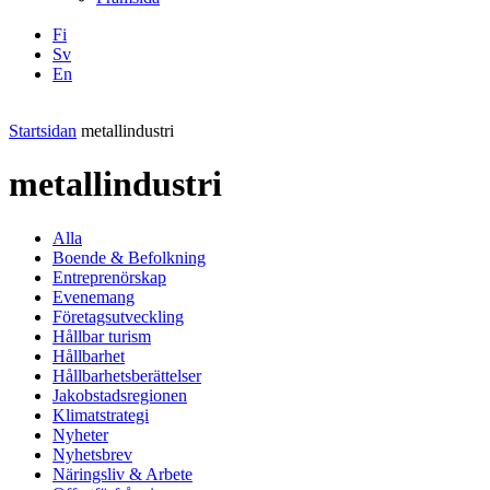
Fi
Sv
En
Facebook
Instagram
LinkedIN
YouTube
Startsidan
metallindustri
metallindustri
Alla
Boende & Befolkning
Entreprenörskap
Evenemang
Företagsutveckling
Hållbar turism
Hållbarhet
Hållbarhetsberättelser
Jakobstadsregionen
Klimatstrategi
Nyheter
Nyhetsbrev
Näringsliv & Arbete