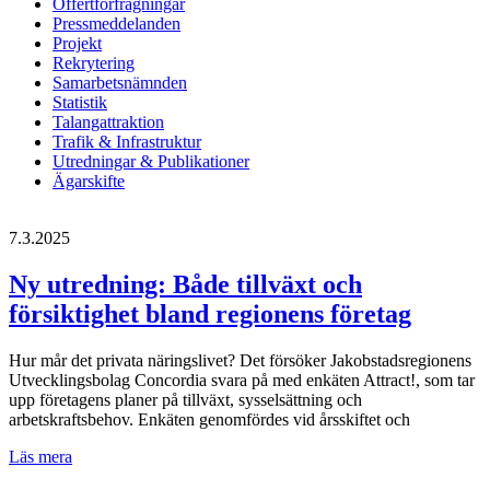
Offertförfrågningar
Pressmeddelanden
Projekt
Rekrytering
Samarbetsnämnden
Statistik
Talangattraktion
Trafik & Infrastruktur
Utredningar & Publikationer
Ägarskifte
7.3.2025
Ny utredning: Både tillväxt och
försiktighet bland regionens företag
Hur mår det privata näringslivet? Det försöker Jakobstadsregionens
Utvecklingsbolag Concordia svara på med enkäten Attract!, som tar
upp företagens planer på tillväxt, sysselsättning och
arbetskraftsbehov. Enkäten genomfördes vid årsskiftet och
Ny
Läs mera
utredning: