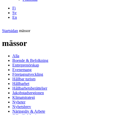
Fi
Sv
En
Facebook
Instagram
LinkedIN
YouTube
Startsidan
mässor
mässor
Alla
Boende & Befolkning
Entreprenörskap
Evenemang
Företagsutveckling
Hållbar turism
Hållbarhet
Hållbarhetsberättelser
Jakobstadsregionen
Klimatstrategi
Nyheter
Nyhetsbrev
Näringsliv & Arbete