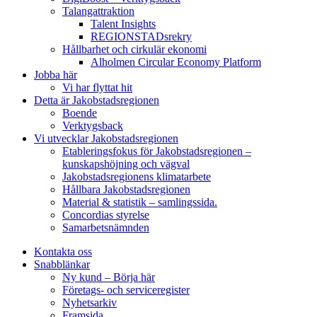
Talangattraktion
Talent Insights
REGIONSTADsrekry
Hållbarhet och cirkulär ekonomi
Alholmen Circular Economy Platform
Jobba här
Vi har flyttat hit
Detta är Jakobstadsregionen
Boende
Verktygsback
Vi utvecklar Jakobstadsregionen
Etableringsfokus för Jakobstadsregionen –
kunskapshöjning och vägval
Jakobstadsregionens klimatarbete
Hållbara Jakobstadsregionen
Material & statistik – samlingssida.
Concordias styrelse
Samarbetsnämnden
Kontakta oss
Snabblänkar
Ny kund – Börja här
Företags- och serviceregister
Nyhetsarkiv
Framsida