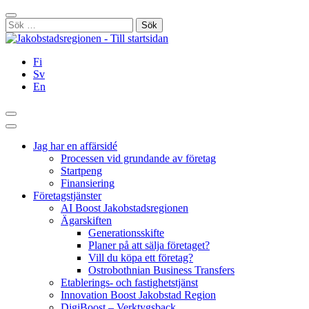
Hoppa
Stäng
till
Sök
innehållet
efter:
Fi
Sv
En
Sök
Huvudmeny
Jag har en affärsidé
Processen vid grundande av företag
Startpeng
Finansiering
Företagstjänster
AI Boost Jakobstadsregionen
Ägarskiften
Generationsskifte
Planer på att sälja företaget?
Vill du köpa ett företag?
Ostrobothnian Business Transfers
Etablerings- och fastighetstjänst
Innovation Boost Jakobstad Region
DigiBoost – Verktygsback