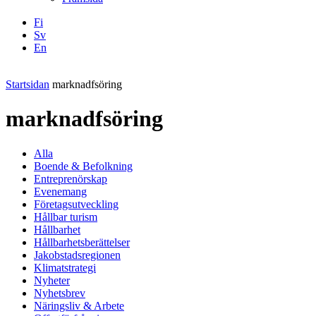
Fi
Sv
En
Facebook
Instagram
LinkedIN
YouTube
Startsidan
marknadfsöring
marknadfsöring
Alla
Boende & Befolkning
Entreprenörskap
Evenemang
Företagsutveckling
Hållbar turism
Hållbarhet
Hållbarhetsberättelser
Jakobstadsregionen
Klimatstrategi
Nyheter
Nyhetsbrev
Näringsliv & Arbete