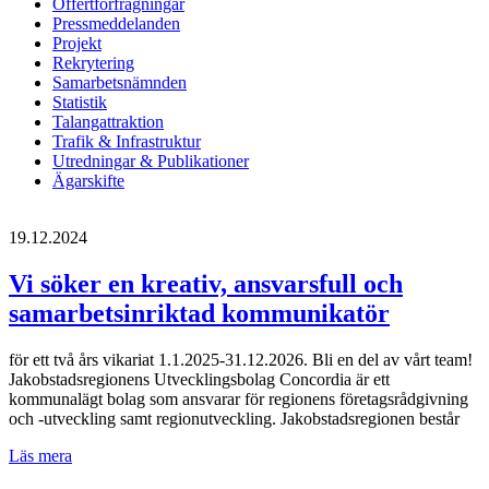
Offertförfrågningar
Pressmeddelanden
Projekt
Rekrytering
Samarbetsnämnden
Statistik
Talangattraktion
Trafik & Infrastruktur
Utredningar & Publikationer
Ägarskifte
19.12.2024
Vi söker en kreativ, ansvarsfull och
samarbetsinriktad kommunikatör
för ett två års vikariat 1.1.2025-31.12.2026. Bli en del av vårt team!
Jakobstadsregionens Utvecklingsbolag Concordia är ett
kommunalägt bolag som ansvarar för regionens företagsrådgivning
och -utveckling samt regionutveckling. Jakobstadsregionen består
Vi
Läs mera
söker