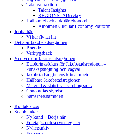
Talangattraktion
Talent Insights
REGIONSTADsrekry
Hållbarhet och cirkulär ekonomi
Alholmen Circular Economy Platform
Jobba här
Vi har flyttat hit
Detta är Jakobstadsregionen
Boende
Verktygsback
Vi utvecklar Jakobstadsregionen
Etableringsfokus för Jakobstadsregionen –
kunskapshöjning och vägval
Jakobstadsregionens klimatarbete
Hållbara Jakobstadsregionen
Material & statistik – samlingssida.
Concordias styrelse
Samarbetsnämnden
Kontakta oss
Snabblänkar
Ny kund – Börja här
Företags- och serviceregister
Nyhetsarkiv
Framsida