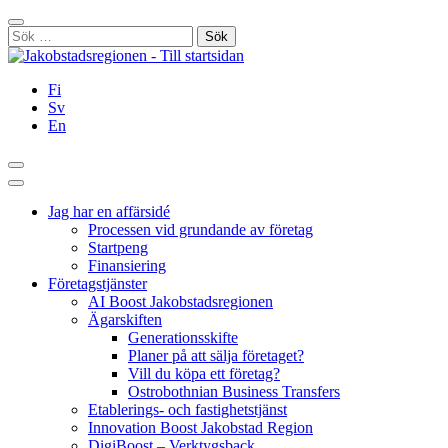
Hoppa
Stäng
till
Sök
innehållet
efter:
Fi
Sv
En
Sök
Huvudmeny
Jag har en affärsidé
Processen vid grundande av företag
Startpeng
Finansiering
Företagstjänster
AI Boost Jakobstadsregionen
Ägarskiften
Generationsskifte
Planer på att sälja företaget?
Vill du köpa ett företag?
Ostrobothnian Business Transfers
Etablerings- och fastighetstjänst
Innovation Boost Jakobstad Region
DigiBoost – Verktygsback