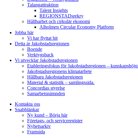
Talangattraktion
Talent Insights
REGIONSTADsrekry
Hållbarhet och cirkulär ekonomi
Alholmen Circular Economy Platform
Jobba här
Vi har flyttat hit
Detta är Jakobstadsregionen
Boende
Verktygsback
Vi utvecklar Jakobstadsregionen
Etableringsfokus för Jakobstadsregionen – kunskapshöjn
Jakobstadsregionens klimatarbete
Hållbara Jakobstadsregionen
Material & statistik – samlingssida.
Concordias styrelse
Samarbetsnämnden
Kontakta oss
Snabblänkar
Ny kund – Börja här
Företags- och serviceregister
Nyhetsarkiv
Framsida