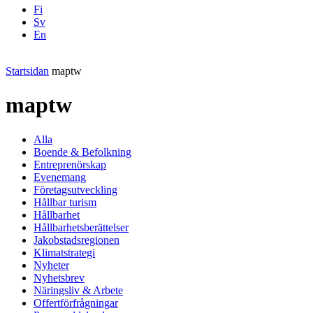
Fi
Sv
En
Facebook
Instagram
LinkedIN
YouTube
Startsidan
maptw
maptw
Alla
Boende & Befolkning
Entreprenörskap
Evenemang
Företagsutveckling
Hållbar turism
Hållbarhet
Hållbarhetsberättelser
Jakobstadsregionen
Klimatstrategi
Nyheter
Nyhetsbrev
Näringsliv & Arbete
Offertförfrågningar