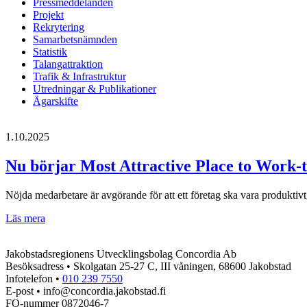
Pressmeddelanden
Projekt
Rekrytering
Samarbetsnämnden
Statistik
Talangattraktion
Trafik & Infrastruktur
Utredningar & Publikationer
Ägarskifte
1.10.2025
Nu börjar Most Attractive Place to Work-t
Nöjda medarbetare är avgörande för att ett företag ska vara produktivt,
Nu
Läs mera
börjar
Most
Jakobstadsregionens Utvecklingsbolag Concordia Ab
Attractive
Besöksadress • Skolgatan 25-27 C, III våningen, 68600 Jakobstad
Place
Infotelefon •
010 239 7550
to
E-post • info@concordia.jakobstad.fi
Work-
FO-nummer 0872046-7
tävlingen