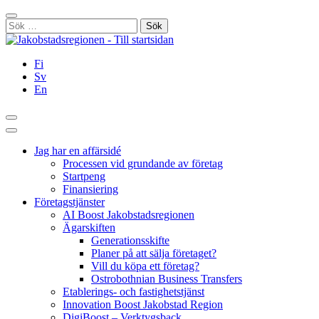
Hoppa
Stäng
till
Sök
innehållet
efter:
Fi
Sv
En
Sök
Huvudmeny
Jag har en affärsidé
Processen vid grundande av företag
Startpeng
Finansiering
Företagstjänster
AI Boost Jakobstadsregionen
Ägarskiften
Generationsskifte
Planer på att sälja företaget?
Vill du köpa ett företag?
Ostrobothnian Business Transfers
Etablerings- och fastighetstjänst
Innovation Boost Jakobstad Region
DigiBoost – Verktygsback