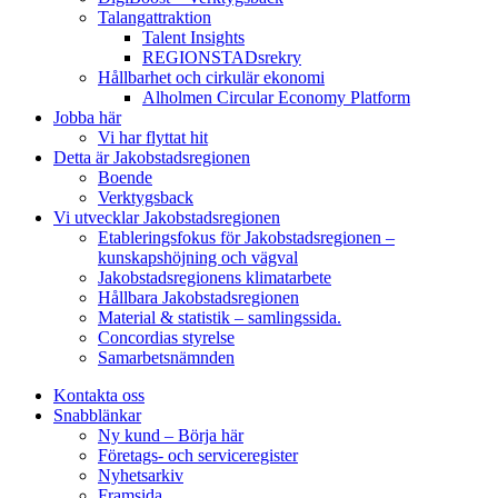
Talangattraktion
Talent Insights
REGIONSTADsrekry
Hållbarhet och cirkulär ekonomi
Alholmen Circular Economy Platform
Jobba här
Vi har flyttat hit
Detta är Jakobstadsregionen
Boende
Verktygsback
Vi utvecklar Jakobstadsregionen
Etableringsfokus för Jakobstadsregionen –
kunskapshöjning och vägval
Jakobstadsregionens klimatarbete
Hållbara Jakobstadsregionen
Material & statistik – samlingssida.
Concordias styrelse
Samarbetsnämnden
Kontakta oss
Snabblänkar
Ny kund – Börja här
Företags- och serviceregister
Nyhetsarkiv
Framsida