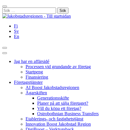
Hoppa
Stäng
till
Sök
innehållet
efter:
Fi
Sv
En
Sök
Huvudmeny
Jag har en affärsidé
Processen vid grundande av företag
Startpeng
Finansiering
Företagstjänster
AI Boost Jakobstadsregionen
Ägarskiften
Generationsskifte
Planer på att sälja företaget?
Vill du köpa ett företag?
Ostrobothnian Business Transfers
Etablerings- och fastighetstjänst
Innovation Boost Jakobstad Region
DigiBoost – Verktygsback