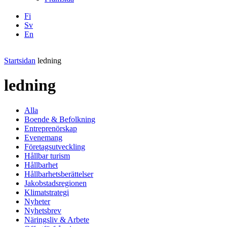
Fi
Sv
En
Facebook
Instagram
LinkedIN
YouTube
Startsidan
ledning
ledning
Alla
Boende & Befolkning
Entreprenörskap
Evenemang
Företagsutveckling
Hållbar turism
Hållbarhet
Hållbarhetsberättelser
Jakobstadsregionen
Klimatstrategi
Nyheter
Nyhetsbrev
Näringsliv & Arbete