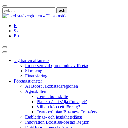
Hoppa
Stäng
till
Sök
innehållet
efter:
Fi
Sv
En
Sök
Huvudmeny
Jag har en affärsidé
Processen vid grundande av företag
Startpeng
Finansiering
Företagstjänster
AI Boost Jakobstadsregionen
Ägarskiften
Generationsskifte
Planer på att sälja företaget?
Vill du köpa ett företag?
Ostrobothnian Business Transfers
Etablerings- och fastighetstjänst
Innovation Boost Jakobstad Region
DigiBoost – Verktygsback