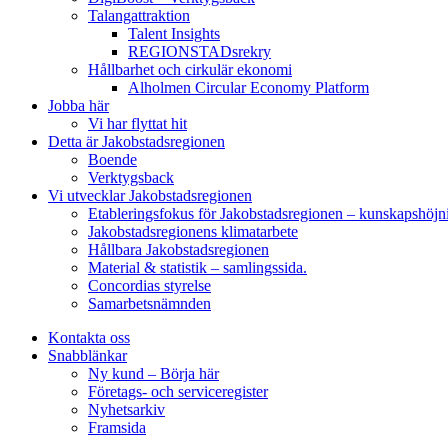
Talangattraktion
Talent Insights
REGIONSTADsrekry
Hållbarhet och cirkulär ekonomi
Alholmen Circular Economy Platform
Jobba här
Vi har flyttat hit
Detta är Jakobstadsregionen
Boende
Verktygsback
Vi utvecklar Jakobstadsregionen
Etableringsfokus för Jakobstadsregionen – kunskapshöjn
Jakobstadsregionens klimatarbete
Hållbara Jakobstadsregionen
Material & statistik – samlingssida.
Concordias styrelse
Samarbetsnämnden
Kontakta oss
Snabblänkar
Ny kund – Börja här
Företags- och serviceregister
Nyhetsarkiv
Framsida