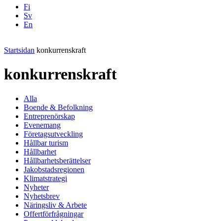
Fi
Sv
En
Facebook
Instagram
LinkedIN
YouTube
Startsidan
konkurrenskraft
konkurrenskraft
Alla
Boende & Befolkning
Entreprenörskap
Evenemang
Företagsutveckling
Hållbar turism
Hållbarhet
Hållbarhetsberättelser
Jakobstadsregionen
Klimatstrategi
Nyheter
Nyhetsbrev
Näringsliv & Arbete
Offertförfrågningar