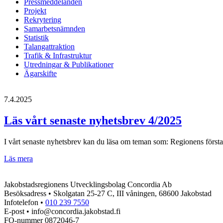
Pressmeddelanden
Projekt
Rekrytering
Samarbetsnämnden
Statistik
Talangattraktion
Trafik & Infrastruktur
Utredningar & Publikationer
Ägarskifte
7.4.2025
Läs vårt senaste nyhetsbrev 4/2025
I vårt senaste nyhetsbrev kan du läsa om teman som: Regionens första l
Läs
Läs mera
vårt
senaste
Jakobstadsregionens Utvecklingsbolag Concordia Ab
nyhetsbrev
Besöksadress • Skolgatan 25-27 C, III våningen, 68600 Jakobstad
4/2025
Infotelefon •
010 239 7550
E-post • info@concordia.jakobstad.fi
FO-nummer 0872046-7