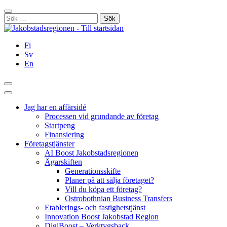
Hoppa
Stäng
till
Sök
innehållet
efter:
Fi
Sv
En
Sök
Huvudmeny
Jag har en affärsidé
Processen vid grundande av företag
Startpeng
Finansiering
Företagstjänster
AI Boost Jakobstadsregionen
Ägarskiften
Generationsskifte
Planer på att sälja företaget?
Vill du köpa ett företag?
Ostrobothnian Business Transfers
Etablerings- och fastighetstjänst
Innovation Boost Jakobstad Region
DigiBoost – Verktygsback