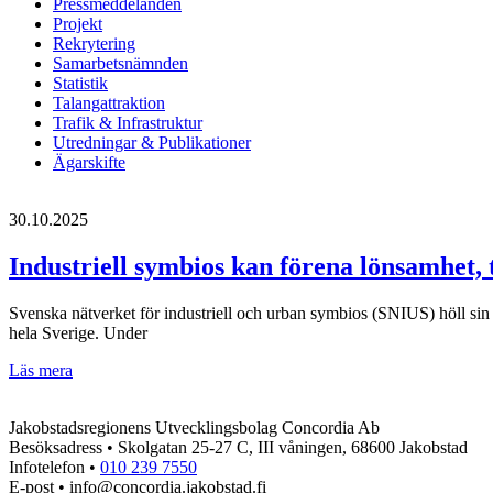
Pressmeddelanden
Projekt
Rekrytering
Samarbetsnämnden
Statistik
Talangattraktion
Trafik & Infrastruktur
Utredningar & Publikationer
Ägarskifte
30.10.2025
Industriell symbios kan förena lönsamhet, 
Svenska nätverket för industriell och urban symbios (SNIUS) höll si
hela Sverige. Under
Industriell
Läs mera
symbios
kan
Jakobstadsregionens Utvecklingsbolag Concordia Ab
förena
Besöksadress • Skolgatan 25-27 C, III våningen, 68600 Jakobstad
lönsamhet,
Infotelefon •
010 239 7550
tillväxt
E-post • info@concordia.jakobstad.fi
och