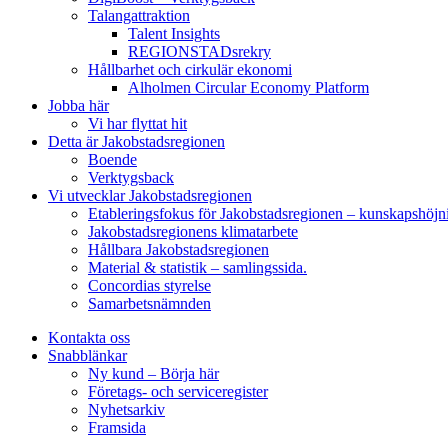
Talangattraktion
Talent Insights
REGIONSTADsrekry
Hållbarhet och cirkulär ekonomi
Alholmen Circular Economy Platform
Jobba här
Vi har flyttat hit
Detta är Jakobstadsregionen
Boende
Verktygsback
Vi utvecklar Jakobstadsregionen
Etableringsfokus för Jakobstadsregionen – kunskapshöjn
Jakobstadsregionens klimatarbete
Hållbara Jakobstadsregionen
Material & statistik – samlingssida.
Concordias styrelse
Samarbetsnämnden
Kontakta oss
Snabblänkar
Ny kund – Börja här
Företags- och serviceregister
Nyhetsarkiv
Framsida