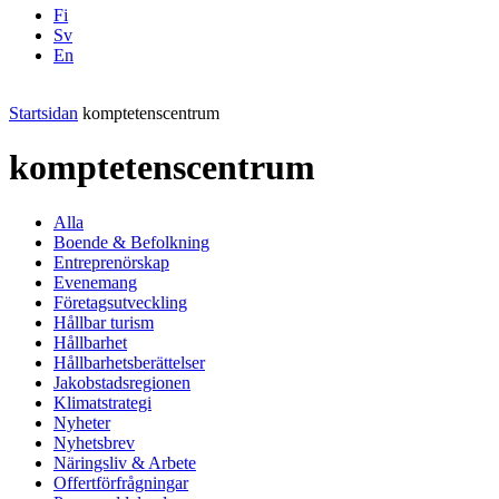
Fi
Sv
En
Facebook
Instagram
LinkedIN
YouTube
Startsidan
komptetenscentrum
komptetenscentrum
Alla
Boende & Befolkning
Entreprenörskap
Evenemang
Företagsutveckling
Hållbar turism
Hållbarhet
Hållbarhetsberättelser
Jakobstadsregionen
Klimatstrategi
Nyheter
Nyhetsbrev
Näringsliv & Arbete
Offertförfrågningar