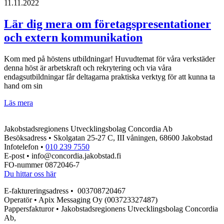
en
11.11.2022
kreativ,
ansvarsfull
Lär dig mera om företagspresentationer
och
och extern kommunikation
samarbetsinriktad
kommunikatör
Kom med på höstens utbildningar! Huvudtemat för våra verkstäder
denna höst är arbetskraft och rekrytering och via våra
endagsutbildningar får deltagarna praktiska verktyg för att kunna ta
hand om sin
Lär
Läs mera
dig
mera
Jakobstadsregionens Utvecklingsbolag Concordia Ab
om
Besöksadress • Skolgatan 25-27 C, III våningen, 68600 Jakobstad
företagspresentationer
Infotelefon •
010 239 7550
och
E-post • info@concordia.jakobstad.fi
extern
FO-nummer 0872046-7
kommunikation
Du hittar oss här
E-faktureringsadress • 003708720467
Operatör • Apix Messaging Oy (003723327487)
Pappersfakturor • Jakobstadsregionens Utvecklingsbolag Concordia
Ab,