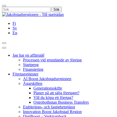
Hoppa
Stäng
till
Sök
innehållet
efter:
Fi
Sv
En
Sök
Huvudmeny
Jag har en affärsidé
Processen vid grundande av företag
Startpeng
Finansiering
Företagstjänster
AI Boost Jakobstadsregionen
Ägarskiften
Generationsskifte
Planer på att sälja företaget?
Vill du köpa ett företag?
Ostrobothnian Business Transfers
Etablerings- och fastighetstjänst
Innovation Boost Jakobstad Region
DigiBoost – Verktygsback