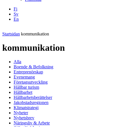
Fi
Sv
En
Facebook
Instagram
LinkedIN
YouTube
Startsidan
kommunikation
kommunikation
Alla
Boende & Befolkning
Entreprenörskap
Evenemang
Företagsutveckling
Hållbar turism
Hållbarhet
Hållbarhetsberättelser
Jakobstadsregionen
Klimatstrategi
Nyheter
Nyhetsbrev
Näringsliv & Arbete