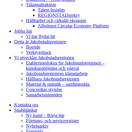
Talangattraktion
Talent Insights
REGIONSTADsrekry
Hållbarhet och cirkulär ekonomi
Alholmen Circular Economy Platform
Jobba här
Vi har flyttat hit
Detta är Jakobstadsregionen
Boende
Verktygsback
Vi utvecklar Jakobstadsregionen
Etableringsfokus för Jakobstadsregionen –
kunskapshöjning och vägval
Jakobstadsregionens klimatarbete
Hållbara Jakobstadsregionen
Material & statistik – samlingssida.
Concordias styrelse
Samarbetsnämnden
Kontakta oss
Snabblänkar
Ny kund – Börja här
Företags- och serviceregister
Nyhetsarkiv
Framsida