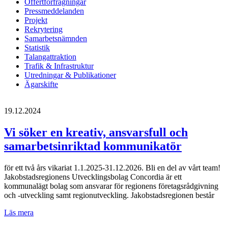
Offertförfrågningar
Pressmeddelanden
Projekt
Rekrytering
Samarbetsnämnden
Statistik
Talangattraktion
Trafik & Infrastruktur
Utredningar & Publikationer
Ägarskifte
19.12.2024
Vi söker en kreativ, ansvarsfull och
samarbetsinriktad kommunikatör
för ett två års vikariat 1.1.2025-31.12.2026. Bli en del av vårt team!
Jakobstadsregionens Utvecklingsbolag Concordia är ett
kommunalägt bolag som ansvarar för regionens företagsrådgivning
och -utveckling samt regionutveckling. Jakobstadsregionen består
Vi
Läs mera
söker