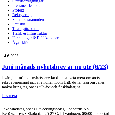
Offertförfrågningar
Pressmeddelanden
Projekt
Rekrytering
Samarbetsnämnden
Statistik
Talangattraktion
Trafik & Infrastruktur
Utredningar & Publikationer
Ägarskifte
14.6.2023
Juni månads nyhetsbrev är nu ute (6/23)
I vårt juni månads nyhetsbrev får du bl.a. veta mera om årets
rekryevenemang nr.1 i regionen Kom Hit!, du får läsa om Jalles
tankar kring regionens tillväxt och flaskhalsar, ta
Juni
Läs mera
månads
nyhetsbrev
Jakobstadsregionens Utvecklingsbolag Concordia Ab
är
Besöksadress • Skolgatan 25-27 C, III våningen, 68600 Jakobstad
nu