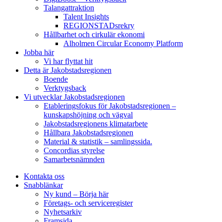
Talangattraktion
Talent Insights
REGIONSTADsrekry
Hållbarhet och cirkulär ekonomi
Alholmen Circular Economy Platform
Jobba här
Vi har flyttat hit
Detta är Jakobstadsregionen
Boende
Verktygsback
Vi utvecklar Jakobstadsregionen
Etableringsfokus för Jakobstadsregionen –
kunskapshöjning och vägval
Jakobstadsregionens klimatarbete
Hållbara Jakobstadsregionen
Material & statistik – samlingssida.
Concordias styrelse
Samarbetsnämnden
Kontakta oss
Snabblänkar
Ny kund – Börja här
Företags- och serviceregister
Nyhetsarkiv
Framsida