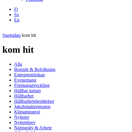
Fi
Sv
En
Facebook
Instagram
LinkedIN
YouTube
Startsidan
kom hit
kom hit
Alla
Boende & Befolkning
Entreprenörskap
Evenemang
Företagsutveckling
Hållbar turism
Hållbarhet
Hållbarhetsberättelser
Jakobstadsregionen
Klimatstrategi
Nyheter
Nyhetsbrev
Näringsliv & Arbete