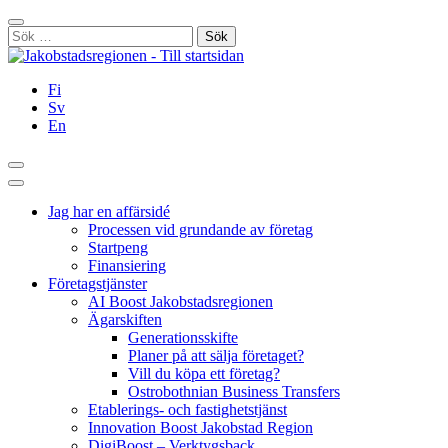
Hoppa
Stäng
till
Sök
innehållet
efter:
Fi
Sv
En
Sök
Huvudmeny
Jag har en affärsidé
Processen vid grundande av företag
Startpeng
Finansiering
Företagstjänster
AI Boost Jakobstadsregionen
Ägarskiften
Generationsskifte
Planer på att sälja företaget?
Vill du köpa ett företag?
Ostrobothnian Business Transfers
Etablerings- och fastighetstjänst
Innovation Boost Jakobstad Region
DigiBoost – Verktygsback