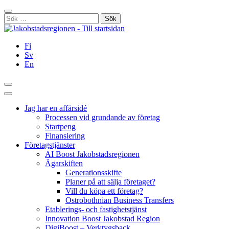
Hoppa
Stäng
till
Sök
innehållet
efter:
Fi
Sv
En
Sök
Huvudmeny
Jag har en affärsidé
Processen vid grundande av företag
Startpeng
Finansiering
Företagstjänster
AI Boost Jakobstadsregionen
Ägarskiften
Generationsskifte
Planer på att sälja företaget?
Vill du köpa ett företag?
Ostrobothnian Business Transfers
Etablerings- och fastighetstjänst
Innovation Boost Jakobstad Region
DigiBoost – Verktygsback