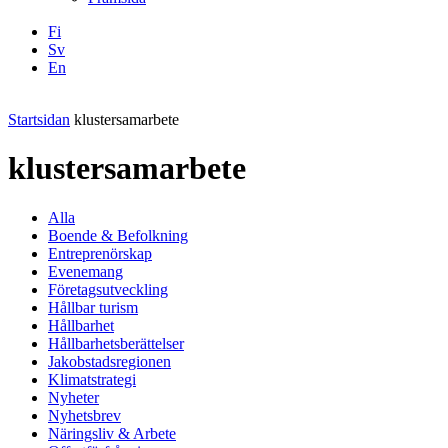
Fi
Sv
En
Facebook
Instagram
LinkedIN
YouTube
Startsidan
klustersamarbete
klustersamarbete
Alla
Boende & Befolkning
Entreprenörskap
Evenemang
Företagsutveckling
Hållbar turism
Hållbarhet
Hållbarhetsberättelser
Jakobstadsregionen
Klimatstrategi
Nyheter
Nyhetsbrev
Näringsliv & Arbete