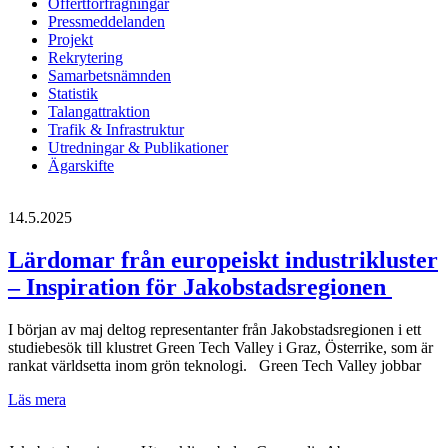
Offertförfrågningar
Pressmeddelanden
Projekt
Rekrytering
Samarbetsnämnden
Statistik
Talangattraktion
Trafik & Infrastruktur
Utredningar & Publikationer
Ägarskifte
14.5.2025
Lärdomar från europeiskt industrikluster
– Inspiration för Jakobstadsregionen
I början av maj deltog representanter från Jakobstadsregionen i ett
studiebesök till klustret Green Tech Valley i Graz, Österrike, som är
rankat världsetta inom grön teknologi. Green Tech Valley jobbar
Lärdomar
Läs mera
från
europeiskt