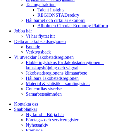
Talangattraktion
Talent Insights
REGIONSTADsrekry
Hållbarhet och cirkulär ekonomi
Alholmen Circular Economy Platform
Jobba här
Vi har flyttat hit
Detta är Jakobstadsregionen
Boende
Verktygsback
Vi utvecklar Jakobstadsregionen
Etableringsfokus för Jakobstadsregionen –
kunskapshöjning och vägval
Jakobstadsregionens klimatarbete
Hållbara Jakobstadsregionen
Material & statistik – samlingssida.
Concordias styrelse
Samarbetsnämnden
Kontakta oss
Snabblänkar
Ny kund – Börja här
Företags- och serviceregister
Nyhetsarkiv
Framsida