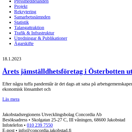
Pressmeddelanden
Projekt
Rekrytering
Samarbetsnämnden
Statistik
Talangattraktion
Trafik & Infrastruktur
Utredningar & Publikationer
Ägarskifte
18.1.2023
Årets jämställdhetsföretag i Österbotten u
Efter några tuffa pandemiår är det dags att satsa på arbetsgemenskap
ekonomisk lönsamhet och
Årets
Läs mera
jämställdhetsföretag
i
Jakobstadsregionens Utvecklingsbolag Concordia Ab
Österbotten
Besöksadress • Skolgatan 25-27 C, III våningen, 68600 Jakobstad
utses
Infotelefon •
010 239 7550
igen
E-post • info@concordia.jakobstad.fi
2023