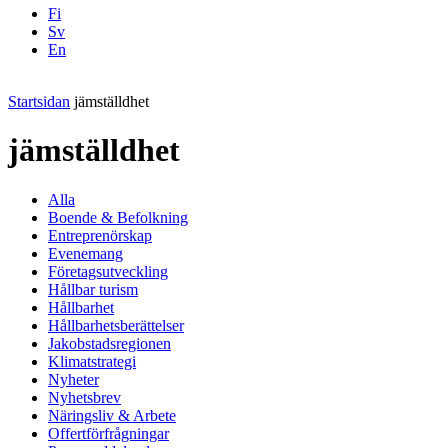
Fi
Sv
En
Facebook
Instagram
LinkedIN
YouTube
Startsidan
jämställdhet
jämställdhet
Alla
Boende & Befolkning
Entreprenörskap
Evenemang
Företagsutveckling
Hållbar turism
Hållbarhet
Hållbarhetsberättelser
Jakobstadsregionen
Klimatstrategi
Nyheter
Nyhetsbrev
Näringsliv & Arbete
Offertförfrågningar