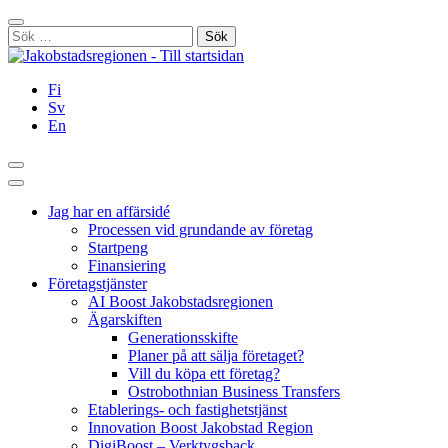
Hoppa
Stäng
till
Sök
innehållet
efter:
Fi
Sv
En
Sök
Huvudmeny
Jag har en affärsidé
Processen vid grundande av företag
Startpeng
Finansiering
Företagstjänster
AI Boost Jakobstadsregionen
Ägarskiften
Generationsskifte
Planer på att sälja företaget?
Vill du köpa ett företag?
Ostrobothnian Business Transfers
Etablerings- och fastighetstjänst
Innovation Boost Jakobstad Region
DigiBoost – Verktygsback