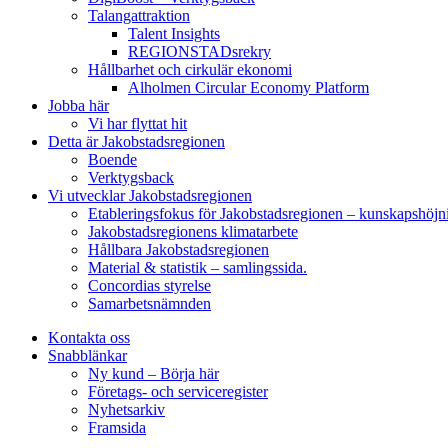
Talangattraktion
Talent Insights
REGIONSTADsrekry
Hållbarhet och cirkulär ekonomi
Alholmen Circular Economy Platform
Jobba här
Vi har flyttat hit
Detta är Jakobstadsregionen
Boende
Verktygsback
Vi utvecklar Jakobstadsregionen
Etableringsfokus för Jakobstadsregionen – kunskapshöjn
Jakobstadsregionens klimatarbete
Hållbara Jakobstadsregionen
Material & statistik – samlingssida.
Concordias styrelse
Samarbetsnämnden
Kontakta oss
Snabblänkar
Ny kund – Börja här
Företags- och serviceregister
Nyhetsarkiv
Framsida