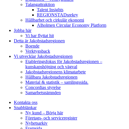
Talangattraktion
Talent Insights
REGIONSTADsrekry
Hållbarhet och cirkulär ekonomi
Alholmen Circular Economy Platform
Jobba här
Vi har flyttat hit
Detta är Jakobstadsregionen
Boende
Verktygsback
Vi utvecklar Jakobstadsregionen
Etableringsfokus för Jakobstadsregionen –
kunskapshöjning och vägval
Jakobstadsregionens klimatarbete
Hållbara Jakobstadsregionen
Material & statistik – samlingssida.
Concordias styrelse
Samarbetsnämnden
Kontakta oss
Snabblänkar
Ny kund – Börja här
Företags- och serviceregister
Nyhetsarkiv
Framsida