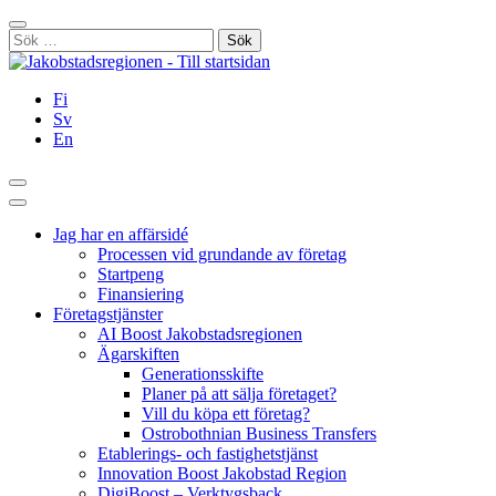
Hoppa
Stäng
till
Sök
innehållet
efter:
Fi
Sv
En
Sök
Huvudmeny
Jag har en affärsidé
Processen vid grundande av företag
Startpeng
Finansiering
Företagstjänster
AI Boost Jakobstadsregionen
Ägarskiften
Generationsskifte
Planer på att sälja företaget?
Vill du köpa ett företag?
Ostrobothnian Business Transfers
Etablerings- och fastighetstjänst
Innovation Boost Jakobstad Region
DigiBoost – Verktygsback