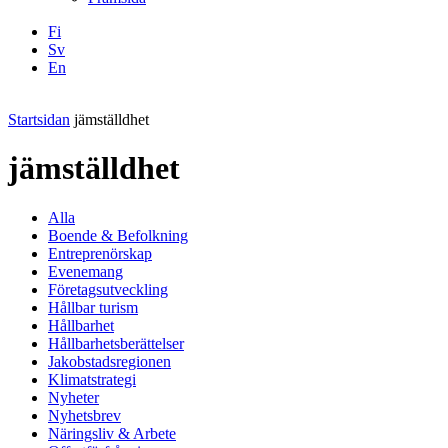
Fi
Sv
En
Facebook
Instagram
LinkedIN
YouTube
Startsidan
jämställdhet
jämställdhet
Alla
Boende & Befolkning
Entreprenörskap
Evenemang
Företagsutveckling
Hållbar turism
Hållbarhet
Hållbarhetsberättelser
Jakobstadsregionen
Klimatstrategi
Nyheter
Nyhetsbrev
Näringsliv & Arbete