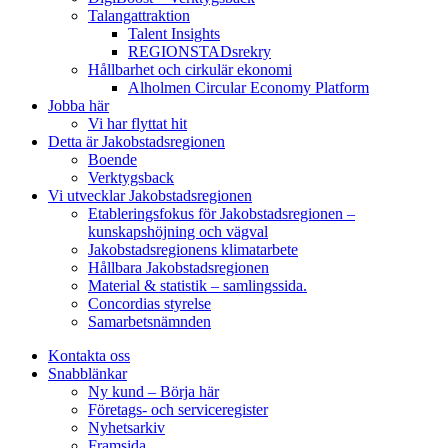
Talangattraktion
Talent Insights
REGIONSTADsrekry
Hållbarhet och cirkulär ekonomi
Alholmen Circular Economy Platform
Jobba här
Vi har flyttat hit
Detta är Jakobstadsregionen
Boende
Verktygsback
Vi utvecklar Jakobstadsregionen
Etableringsfokus för Jakobstadsregionen –
kunskapshöjning och vägval
Jakobstadsregionens klimatarbete
Hållbara Jakobstadsregionen
Material & statistik – samlingssida.
Concordias styrelse
Samarbetsnämnden
Kontakta oss
Snabblänkar
Ny kund – Börja här
Företags- och serviceregister
Nyhetsarkiv
Framsida