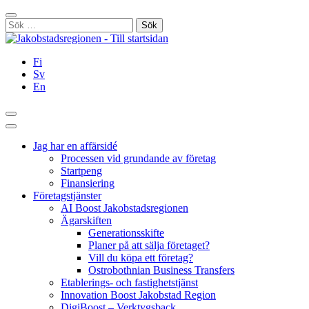
Hoppa
Stäng
till
Sök
innehållet
efter:
Fi
Sv
En
Sök
Huvudmeny
Jag har en affärsidé
Processen vid grundande av företag
Startpeng
Finansiering
Företagstjänster
AI Boost Jakobstadsregionen
Ägarskiften
Generationsskifte
Planer på att sälja företaget?
Vill du köpa ett företag?
Ostrobothnian Business Transfers
Etablerings- och fastighetstjänst
Innovation Boost Jakobstad Region
DigiBoost – Verktygsback