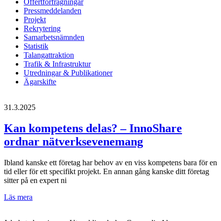
Offertförfrågningar
Pressmeddelanden
Projekt
Rekrytering
Samarbetsnämnden
Statistik
Talangattraktion
Trafik & Infrastruktur
Utredningar & Publikationer
Ägarskifte
31.3.2025
Kan kompetens delas? – InnoShare
ordnar nätverksevenemang
Ibland kanske ett företag har behov av en viss kompetens bara för en
tid eller för ett specifikt projekt. En annan gång kanske ditt företag
sitter på en expert ni
Kan
Läs mera
kompetens
delas?