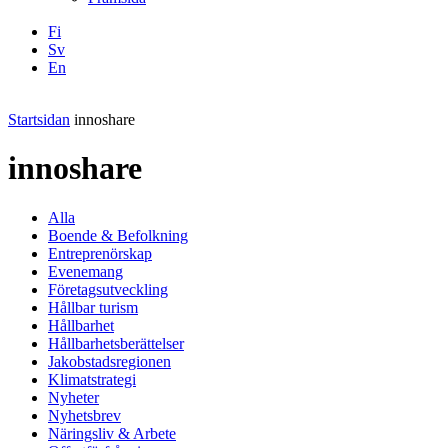
Fi
Sv
En
Facebook
Instagram
LinkedIN
YouTube
Startsidan
innoshare
innoshare
Alla
Boende & Befolkning
Entreprenörskap
Evenemang
Företagsutveckling
Hållbar turism
Hållbarhet
Hållbarhetsberättelser
Jakobstadsregionen
Klimatstrategi
Nyheter
Nyhetsbrev
Näringsliv & Arbete