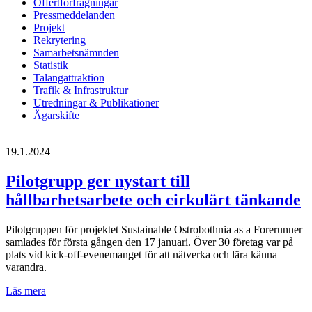
Offertförfrågningar
Pressmeddelanden
Projekt
Rekrytering
Samarbetsnämnden
Statistik
Talangattraktion
Trafik & Infrastruktur
Utredningar & Publikationer
Ägarskifte
19.1.2024
Pilotgrupp ger nystart till
hållbarhetsarbete och cirkulärt tänkande
Pilotgruppen för projektet Sustainable Ostrobothnia as a Forerunner
samlades för första gången den 17 januari. Över 30 företag var på
plats vid kick-off-evenemanget för att nätverka och lära känna
varandra.
Pilotgrupp
Läs mera
ger