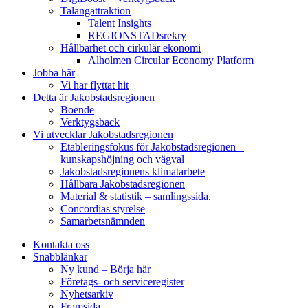
Talangattraktion
Talent Insights
REGIONSTADsrekry
Hållbarhet och cirkulär ekonomi
Alholmen Circular Economy Platform
Jobba här
Vi har flyttat hit
Detta är Jakobstadsregionen
Boende
Verktygsback
Vi utvecklar Jakobstadsregionen
Etableringsfokus för Jakobstadsregionen –
kunskapshöjning och vägval
Jakobstadsregionens klimatarbete
Hållbara Jakobstadsregionen
Material & statistik – samlingssida.
Concordias styrelse
Samarbetsnämnden
Kontakta oss
Snabblänkar
Ny kund – Börja här
Företags- och serviceregister
Nyhetsarkiv
Framsida