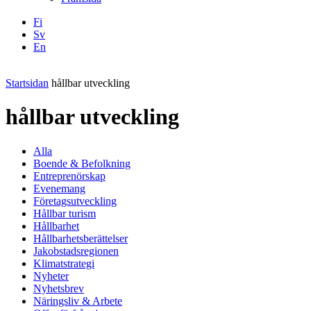
Fi
Sv
En
Facebook
Instagram
LinkedIN
YouTube
Startsidan
hållbar utveckling
hållbar utveckling
Alla
Boende & Befolkning
Entreprenörskap
Evenemang
Företagsutveckling
Hållbar turism
Hållbarhet
Hållbarhetsberättelser
Jakobstadsregionen
Klimatstrategi
Nyheter
Nyhetsbrev
Näringsliv & Arbete