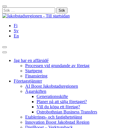
Hoppa
Stäng
till
Sök
innehållet
efter:
Fi
Sv
En
Sök
Huvudmeny
Jag har en affärsidé
Processen vid grundande av företag
Startpeng
Finansiering
Företagstjänster
AI Boost Jakobstadsregionen
Ägarskiften
Generationsskifte
Planer på att sälja företaget?
Vill du köpa ett företag?
Ostrobothnian Business Transfers
Etablerings- och fastighetstjänst
Innovation Boost Jakobstad Region
DigiBoost – Verktygsback