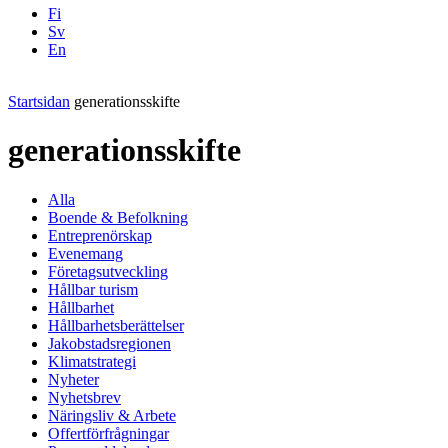
Fi
Sv
En
Facebook
Instagram
LinkedIN
YouTube
Startsidan
generationsskifte
generationsskifte
Alla
Boende & Befolkning
Entreprenörskap
Evenemang
Företagsutveckling
Hållbar turism
Hållbarhet
Hållbarhetsberättelser
Jakobstadsregionen
Klimatstrategi
Nyheter
Nyhetsbrev
Näringsliv & Arbete
Offertförfrågningar