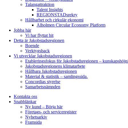
Talangattraktion
Talent Insights
REGIONSTADsrekry
Hållbarhet och cirkulär ekonomi
Alholmen Circular Economy Platform
Jobba här
Vi har flyttat hit
Detta är Jakobstadsregionen
Boende
Verktygsback
Vi utvecklar Jakobstadsregionen
Etableringsfokus för Jakobstadsregionen – kunskapshöjn
Jakobstadsregionens klimatarbete
Hållbara Jakobstadsregionen
Material & statistik – samlingssida.
Concordias styrelse
Samarbetsnämnden
Kontakta oss
Snabblänkar
Ny kund – Börja här
Företags- och serviceregister
Nyhetsarkiv
Framsida