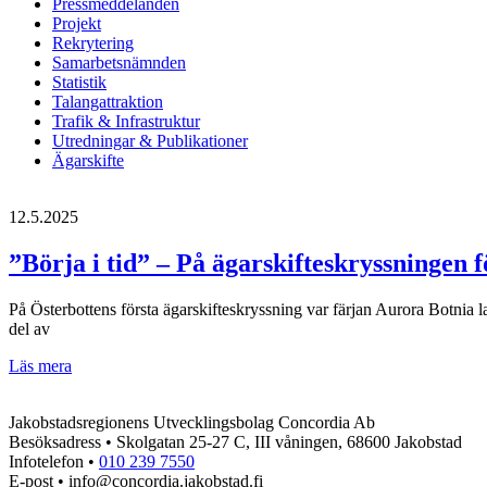
Pressmeddelanden
Projekt
Rekrytering
Samarbetsnämnden
Statistik
Talangattraktion
Trafik & Infrastruktur
Utredningar & Publikationer
Ägarskifte
12.5.2025
”Börja i tid” – På ägarskifteskryssningen 
På Österbottens första ägarskifteskryssning var färjan Aurora Botnia la
del av
”Börja
Läs mera
i
tid”
Jakobstadsregionens Utvecklingsbolag Concordia Ab
–
Besöksadress • Skolgatan 25-27 C, III våningen, 68600 Jakobstad
På
Infotelefon •
010 239 7550
ägarskifteskryssningen
E-post • info@concordia.jakobstad.fi
förbereddes