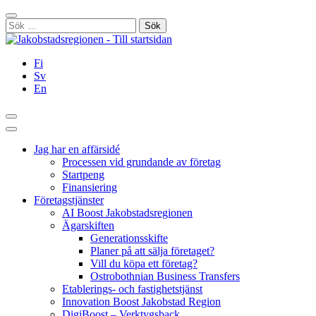
Hoppa
Stäng
till
Sök
innehållet
efter:
Fi
Sv
En
Sök
Huvudmeny
Jag har en affärsidé
Processen vid grundande av företag
Startpeng
Finansiering
Företagstjänster
AI Boost Jakobstadsregionen
Ägarskiften
Generationsskifte
Planer på att sälja företaget?
Vill du köpa ett företag?
Ostrobothnian Business Transfers
Etablerings- och fastighetstjänst
Innovation Boost Jakobstad Region
DigiBoost – Verktygsback