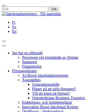
Hoppa
Stäng
till
Sök
innehållet
efter:
Fi
Sv
En
Sök
Huvudmeny
Jag har en affärsidé
Processen vid grundande av företag
Startpeng
Finansiering
Företagstjänster
AI Boost Jakobstadsregionen
Ägarskiften
Generationsskifte
Planer på att sälja företaget?
Vill du köpa ett företag?
Ostrobothnian Business Transfers
Etablerings- och fastighetstjänst
Innovation Boost Jakobstad Region
DigiBoost – Verktygsback