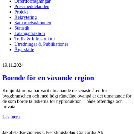
Offertförfrågningar
Pressmeddelanden
Projekt
Rekrytering
Samarbetsnämnden
Statistik
Talangattraktion
Trafik & Infrastruktur
Utredningar & Publikationer
Ägarskifte
19.11.2024
Boende för en växande region
Konjunkturerna har varit utmanande de senaste åren för
byggbranschen och med högt ränteläge ovanpå är det utmanande för
de som borde ta riskerna för nyproduktion – både offentliga och
privata
Boende
Läs mera
för
en
Jakobstadsregionens Utvecklingsbolag Concordia Ab
växande