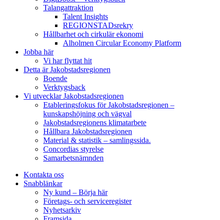
Talangattraktion
Talent Insights
REGIONSTADsrekry
Hållbarhet och cirkulär ekonomi
Alholmen Circular Economy Platform
Jobba här
Vi har flyttat hit
Detta är Jakobstadsregionen
Boende
Verktygsback
Vi utvecklar Jakobstadsregionen
Etableringsfokus för Jakobstadsregionen –
kunskapshöjning och vägval
Jakobstadsregionens klimatarbete
Hållbara Jakobstadsregionen
Material & statistik – samlingssida.
Concordias styrelse
Samarbetsnämnden
Kontakta oss
Snabblänkar
Ny kund – Börja här
Företags- och serviceregister
Nyhetsarkiv
Framsida