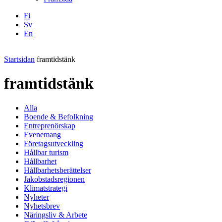
Fi
Sv
En
Facebook
Instagram
LinkedIN
YouTube
Startsidan
framtidstänk
framtidstänk
Alla
Boende & Befolkning
Entreprenörskap
Evenemang
Företagsutveckling
Hållbar turism
Hållbarhet
Hållbarhetsberättelser
Jakobstadsregionen
Klimatstrategi
Nyheter
Nyhetsbrev
Näringsliv & Arbete