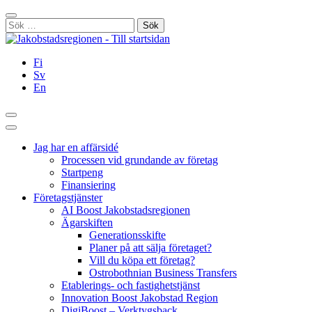
Hoppa
Stäng
till
Sök
innehållet
efter:
Fi
Sv
En
Sök
Huvudmeny
Jag har en affärsidé
Processen vid grundande av företag
Startpeng
Finansiering
Företagstjänster
AI Boost Jakobstadsregionen
Ägarskiften
Generationsskifte
Planer på att sälja företaget?
Vill du köpa ett företag?
Ostrobothnian Business Transfers
Etablerings- och fastighetstjänst
Innovation Boost Jakobstad Region
DigiBoost – Verktygsback