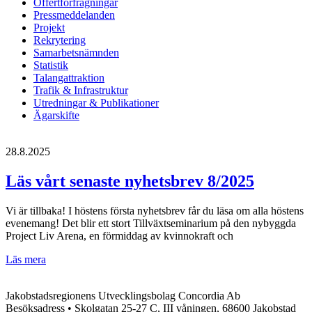
Offertförfrågningar
Pressmeddelanden
Projekt
Rekrytering
Samarbetsnämnden
Statistik
Talangattraktion
Trafik & Infrastruktur
Utredningar & Publikationer
Ägarskifte
28.8.2025
Läs vårt senaste nyhetsbrev 8/2025
Vi är tillbaka! I höstens första nyhetsbrev får du läsa om alla höstens
evenemang! Det blir ett stort Tillväxtseminarium på den nybyggda
Project Liv Arena, en förmiddag av kvinnokraft och
Läs
Läs mera
vårt
senaste
Jakobstadsregionens Utvecklingsbolag Concordia Ab
nyhetsbrev
Besöksadress • Skolgatan 25-27 C, III våningen, 68600 Jakobstad
8/2025