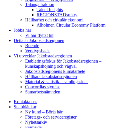
Talangattraktion
Talent Insights
REGIONSTADsrekry
Hållbarhet och cirkulär ekonomi
Alholmen Circular Economy Platform
Jobba här
Vi har flyttat hit
Detta är Jakobstadsregionen
Boende
Verktygsback
Vi utvecklar Jakobstadsregionen
Etableringsfokus för Jakobstadsregionen –
kunskapshöjning och vägval
Jakobstadsregionens klimatarbete
Hållbara Jakobstadsregionen
Material & statistik – samlingssida.
Concordias styrelse
Samarbetsnämnden
Kontakta oss
Snabblänkar
Ny kund – Börja här
Företags- och serviceregister
Nyhetsarkiv
Framsida