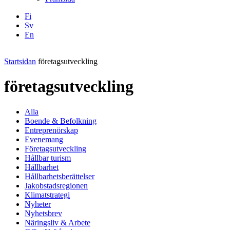
Fi
Sv
En
Facebook
Instagram
LinkedIN
YouTube
Startsidan
företagsutveckling
företagsutveckling
Alla
Boende & Befolkning
Entreprenörskap
Evenemang
Företagsutveckling
Hållbar turism
Hållbarhet
Hållbarhetsberättelser
Jakobstadsregionen
Klimatstrategi
Nyheter
Nyhetsbrev
Näringsliv & Arbete