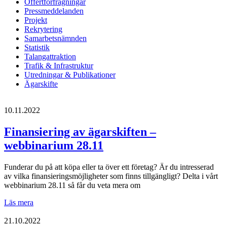
Offertförfrågningar
Pressmeddelanden
Projekt
Rekrytering
Samarbetsnämnden
Statistik
Talangattraktion
Trafik & Infrastruktur
Utredningar & Publikationer
Ägarskifte
10.11.2022
Finansiering av ägarskiften –
webbinarium 28.11
Funderar du på att köpa eller ta över ett företag? Är du intresserad
av vilka finansieringsmöjligheter som finns tillgängligt? Delta i vårt
webbinarium 28.11 så får du veta mera om
Finansiering
Läs mera
av
ägarskiften
21.10.2022