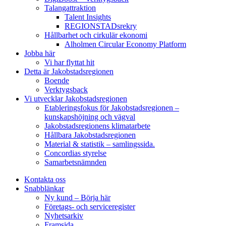
Talangattraktion
Talent Insights
REGIONSTADsrekry
Hållbarhet och cirkulär ekonomi
Alholmen Circular Economy Platform
Jobba här
Vi har flyttat hit
Detta är Jakobstadsregionen
Boende
Verktygsback
Vi utvecklar Jakobstadsregionen
Etableringsfokus för Jakobstadsregionen –
kunskapshöjning och vägval
Jakobstadsregionens klimatarbete
Hållbara Jakobstadsregionen
Material & statistik – samlingssida.
Concordias styrelse
Samarbetsnämnden
Kontakta oss
Snabblänkar
Ny kund – Börja här
Företags- och serviceregister
Nyhetsarkiv
Framsida