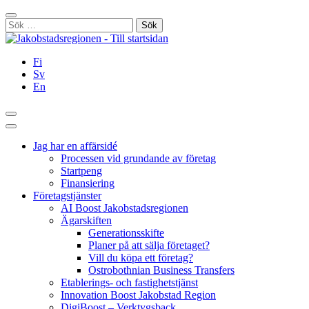
Hoppa
Stäng
till
Sök
innehållet
efter:
Fi
Sv
En
Sök
Huvudmeny
Jag har en affärsidé
Processen vid grundande av företag
Startpeng
Finansiering
Företagstjänster
AI Boost Jakobstadsregionen
Ägarskiften
Generationsskifte
Planer på att sälja företaget?
Vill du köpa ett företag?
Ostrobothnian Business Transfers
Etablerings- och fastighetstjänst
Innovation Boost Jakobstad Region
DigiBoost – Verktygsback