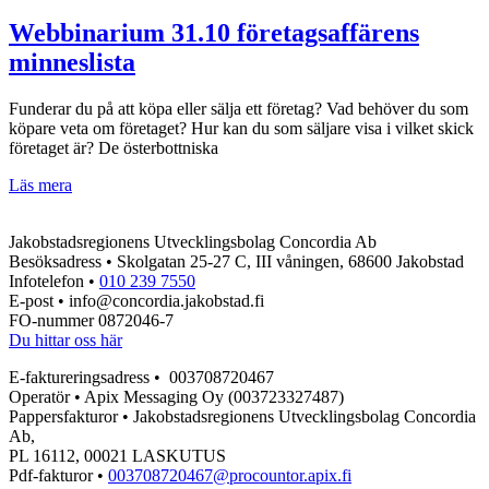
–
webbinarium
Webbinarium 31.10 företagsaffärens
28.11
minneslista
Funderar du på att köpa eller sälja ett företag? Vad behöver du som
köpare veta om företaget? Hur kan du som säljare visa i vilket skick
företaget är? De österbottniska
Webbinarium
Läs mera
31.10
företagsaffärens
Jakobstadsregionens Utvecklingsbolag Concordia Ab
minneslista
Besöksadress • Skolgatan 25-27 C, III våningen, 68600 Jakobstad
Infotelefon •
010 239 7550
E-post • info@concordia.jakobstad.fi
FO-nummer 0872046-7
Du hittar oss här
E-faktureringsadress • 003708720467
Operatör • Apix Messaging Oy (003723327487)
Pappersfakturor • Jakobstadsregionens Utvecklingsbolag Concordia
Ab,
PL 16112, 00021 LASKUTUS
Pdf-fakturor •
003708720467@procountor.apix.fi