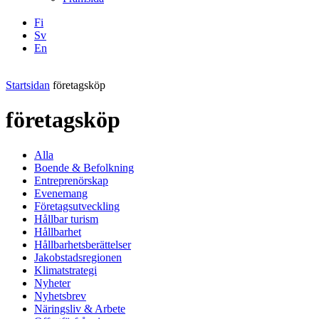
Fi
Sv
En
Facebook
Instagram
LinkedIN
YouTube
Startsidan
företagsköp
företagsköp
Alla
Boende & Befolkning
Entreprenörskap
Evenemang
Företagsutveckling
Hållbar turism
Hållbarhet
Hållbarhetsberättelser
Jakobstadsregionen
Klimatstrategi
Nyheter
Nyhetsbrev
Näringsliv & Arbete