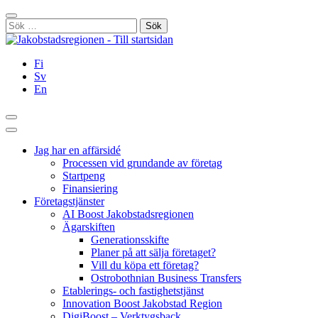
Hoppa
Stäng
till
Sök
innehållet
efter:
Fi
Sv
En
Sök
Huvudmeny
Jag har en affärsidé
Processen vid grundande av företag
Startpeng
Finansiering
Företagstjänster
AI Boost Jakobstadsregionen
Ägarskiften
Generationsskifte
Planer på att sälja företaget?
Vill du köpa ett företag?
Ostrobothnian Business Transfers
Etablerings- och fastighetstjänst
Innovation Boost Jakobstad Region
DigiBoost – Verktygsback