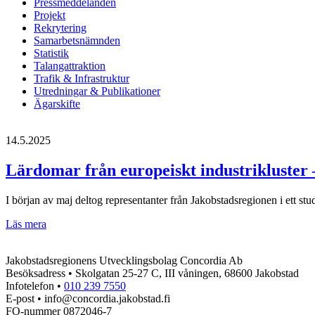
Pressmeddelanden
Projekt
Rekrytering
Samarbetsnämnden
Statistik
Talangattraktion
Trafik & Infrastruktur
Utredningar & Publikationer
Ägarskifte
14.5.2025
Lärdomar från europeiskt industrikluster 
I början av maj deltog representanter från Jakobstadsregionen i ett st
Lärdomar
Läs mera
från
europeiskt
Jakobstadsregionens Utvecklingsbolag Concordia Ab
industrikluster
Besöksadress • Skolgatan 25-27 C, III våningen, 68600 Jakobstad
–
Infotelefon •
010 239 7550
Inspiration
E-post • info@concordia.jakobstad.fi
för
FO-nummer 0872046-7
Jakobstadsregionen