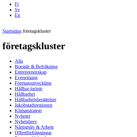
Fi
Sv
En
Facebook
Instagram
LinkedIN
YouTube
Startsidan
företagskluster
företagskluster
Alla
Boende & Befolkning
Entreprenörskap
Evenemang
Företagsutveckling
Hållbar turism
Hållbarhet
Hållbarhetsberättelser
Jakobstadsregionen
Klimatstrategi
Nyheter
Nyhetsbrev
Näringsliv & Arbete
Offertförfrågningar