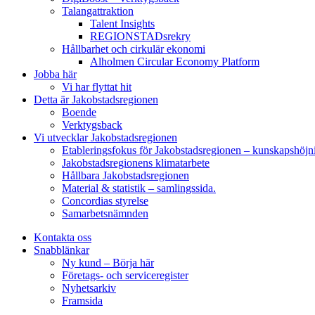
Talangattraktion
Talent Insights
REGIONSTADsrekry
Hållbarhet och cirkulär ekonomi
Alholmen Circular Economy Platform
Jobba här
Vi har flyttat hit
Detta är Jakobstadsregionen
Boende
Verktygsback
Vi utvecklar Jakobstadsregionen
Etableringsfokus för Jakobstadsregionen – kunskapshöjn
Jakobstadsregionens klimatarbete
Hållbara Jakobstadsregionen
Material & statistik – samlingssida.
Concordias styrelse
Samarbetsnämnden
Kontakta oss
Snabblänkar
Ny kund – Börja här
Företags- och serviceregister
Nyhetsarkiv
Framsida