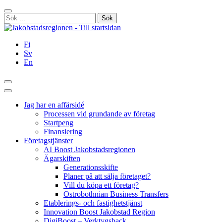
Hoppa
Stäng
till
Sök
innehållet
efter:
Fi
Sv
En
Sök
Huvudmeny
Jag har en affärsidé
Processen vid grundande av företag
Startpeng
Finansiering
Företagstjänster
AI Boost Jakobstadsregionen
Ägarskiften
Generationsskifte
Planer på att sälja företaget?
Vill du köpa ett företag?
Ostrobothnian Business Transfers
Etablerings- och fastighetstjänst
Innovation Boost Jakobstad Region
DigiBoost – Verktygsback