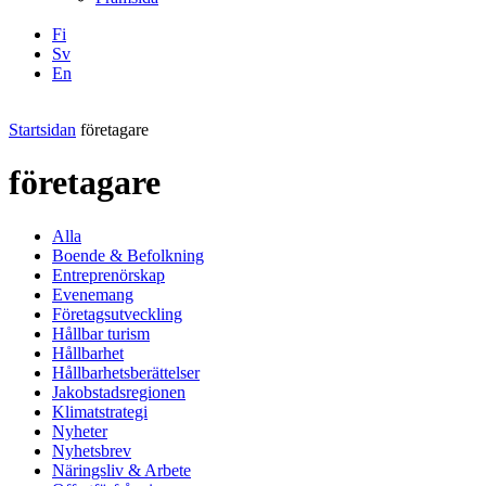
Fi
Sv
En
Facebook
Instagram
LinkedIN
YouTube
Startsidan
företagare
företagare
Alla
Boende & Befolkning
Entreprenörskap
Evenemang
Företagsutveckling
Hållbar turism
Hållbarhet
Hållbarhetsberättelser
Jakobstadsregionen
Klimatstrategi
Nyheter
Nyhetsbrev
Näringsliv & Arbete