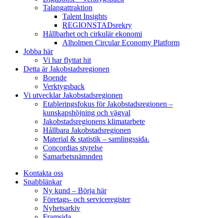
Talangattraktion
Talent Insights
REGIONSTADsrekry
Hållbarhet och cirkulär ekonomi
Alholmen Circular Economy Platform
Jobba här
Vi har flyttat hit
Detta är Jakobstadsregionen
Boende
Verktygsback
Vi utvecklar Jakobstadsregionen
Etableringsfokus för Jakobstadsregionen –
kunskapshöjning och vägval
Jakobstadsregionens klimatarbete
Hållbara Jakobstadsregionen
Material & statistik – samlingssida.
Concordias styrelse
Samarbetsnämnden
Kontakta oss
Snabblänkar
Ny kund – Börja här
Företags- och serviceregister
Nyhetsarkiv
Framsida