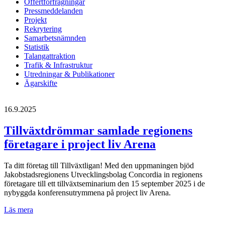
Offertförfrågningar
Pressmeddelanden
Projekt
Rekrytering
Samarbetsnämnden
Statistik
Talangattraktion
Trafik & Infrastruktur
Utredningar & Publikationer
Ägarskifte
16.9.2025
Tillväxtdrömmar samlade regionens
företagare i project liv Arena
Ta ditt företag till Tillväxtligan! Med den uppmaningen bjöd
Jakobstadsregionens Utvecklingsbolag Concordia in regionens
företagare till ett tillväxtseminarium den 15 september 2025 i de
nybyggda konferensutrymmena på project liv Arena.
Tillväxtdrömmar
Läs mera
samlade