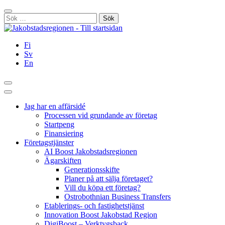
Hoppa
Stäng
till
Sök
innehållet
efter:
Fi
Sv
En
Sök
Huvudmeny
Jag har en affärsidé
Processen vid grundande av företag
Startpeng
Finansiering
Företagstjänster
AI Boost Jakobstadsregionen
Ägarskiften
Generationsskifte
Planer på att sälja företaget?
Vill du köpa ett företag?
Ostrobothnian Business Transfers
Etablerings- och fastighetstjänst
Innovation Boost Jakobstad Region
DigiBoost – Verktygsback