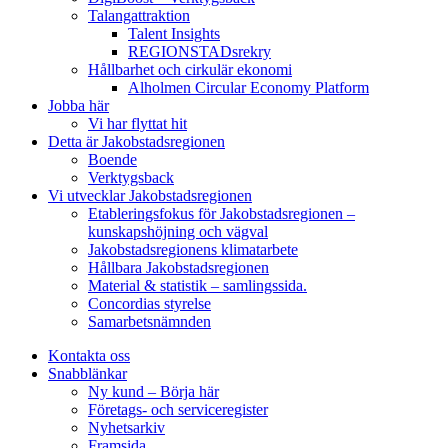
Talangattraktion
Talent Insights
REGIONSTADsrekry
Hållbarhet och cirkulär ekonomi
Alholmen Circular Economy Platform
Jobba här
Vi har flyttat hit
Detta är Jakobstadsregionen
Boende
Verktygsback
Vi utvecklar Jakobstadsregionen
Etableringsfokus för Jakobstadsregionen –
kunskapshöjning och vägval
Jakobstadsregionens klimatarbete
Hållbara Jakobstadsregionen
Material & statistik – samlingssida.
Concordias styrelse
Samarbetsnämnden
Kontakta oss
Snabblänkar
Ny kund – Börja här
Företags- och serviceregister
Nyhetsarkiv
Framsida