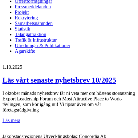
Offertförfrågningar
Pressmeddelanden
Projekt
Rekrytering
Samarbetsnämnden
Statistik
Talangattraktion
Trafik & Infrastruktur
Utredningar & Publikationer
Ägarskifte
1.10.2025
Läs vårt senaste nyhetsbrev 10/2025
I oktober månads nyhetsbrev får ni veta mer om höstens storsatsning
Export Leadership Forum och Most Attractive Place to Work-
tävlingen, som kör igång nu! Vi tipsar även om vår
företagsrådgivning
Läs
Läs mera
vårt
senaste
Jakobstadsregionens Utvecklingsbolag Concordia Ab
nyhetsbrev