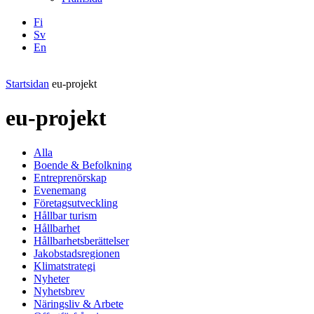
Fi
Sv
En
Facebook
Instagram
LinkedIN
YouTube
Startsidan
eu-projekt
eu-projekt
Alla
Boende & Befolkning
Entreprenörskap
Evenemang
Företagsutveckling
Hållbar turism
Hållbarhet
Hållbarhetsberättelser
Jakobstadsregionen
Klimatstrategi
Nyheter
Nyhetsbrev
Näringsliv & Arbete