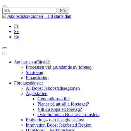
Hoppa
Stäng
till
Sök
innehållet
efter:
Fi
Sv
En
Sök
Huvudmeny
Jag har en affärsidé
Processen vid grundande av företag
Startpeng
Finansiering
Företagstjänster
AI Boost Jakobstadsregionen
Ägarskiften
Generationsskifte
Planer på att sälja företaget?
Vill du köpa ett företag?
Ostrobothnian Business Transfers
Etablerings- och fastighetstjänst
Innovation Boost Jakobstad Region
DigiBoost – Verktygsback