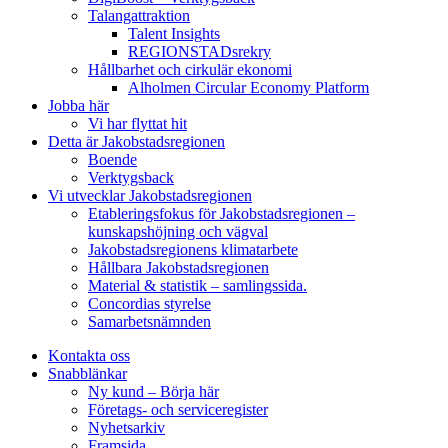
Talangattraktion
Talent Insights
REGIONSTADsrekry
Hållbarhet och cirkulär ekonomi
Alholmen Circular Economy Platform
Jobba här
Vi har flyttat hit
Detta är Jakobstadsregionen
Boende
Verktygsback
Vi utvecklar Jakobstadsregionen
Etableringsfokus för Jakobstadsregionen –
kunskapshöjning och vägval
Jakobstadsregionens klimatarbete
Hållbara Jakobstadsregionen
Material & statistik – samlingssida.
Concordias styrelse
Samarbetsnämnden
Kontakta oss
Snabblänkar
Ny kund – Börja här
Företags- och serviceregister
Nyhetsarkiv
Framsida