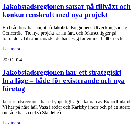
10/2025
Jakobstadsregionen satsar på tillväxt och
konkurrenskraft med nya projekt
En bråd höst har börjat på Jakobstadsregionens Utvecklingsbolag
Concordia. Tre nya projekt tar nu fart, och fokuset ligger på
framtiden. Tillsammans ska de bana väg för en mer hållbar och
Jakobstadsregionen
Läs mera
satsar
på
20.9.2024
tillväxt
och
Jakobstadsregionen har ett strategiskt
konkurrenskraft
bra läge – både för existerande och nya
med
nya
företag
projekt
Jakobstadsregionen har ett ypperligt läge i kärnan av Exportfinland.
Vi har på nära håll Vasa i söder och Karleby i norr och på ett större
område har vi också Skellefteå
Jakobstadsregionen
Läs mera
har
ett