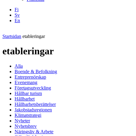
Fi
Sv
En
Facebook
Instagram
LinkedIN
YouTube
Startsidan
etableringar
etableringar
Alla
Boende & Befolkning
Entreprenörskap
Evenemang
Företagsutveckling
Hållbar turism
Hållbarhet
Hållbarhetsberättelser
Jakobstadsregionen
Klimatstrategi
Nyheter
Nyhetsbrev
Näringsliv & Arbete