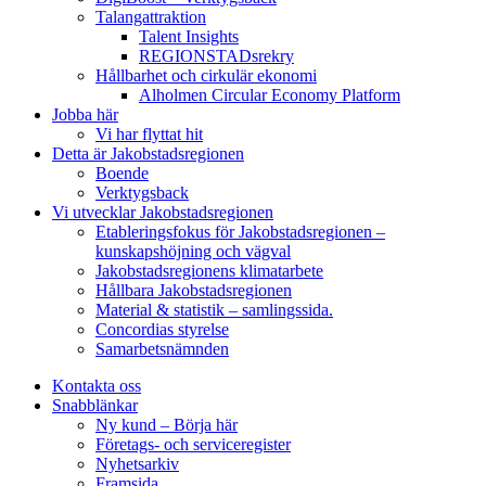
Talangattraktion
Talent Insights
REGIONSTADsrekry
Hållbarhet och cirkulär ekonomi
Alholmen Circular Economy Platform
Jobba här
Vi har flyttat hit
Detta är Jakobstadsregionen
Boende
Verktygsback
Vi utvecklar Jakobstadsregionen
Etableringsfokus för Jakobstadsregionen –
kunskapshöjning och vägval
Jakobstadsregionens klimatarbete
Hållbara Jakobstadsregionen
Material & statistik – samlingssida.
Concordias styrelse
Samarbetsnämnden
Kontakta oss
Snabblänkar
Ny kund – Börja här
Företags- och serviceregister
Nyhetsarkiv
Framsida