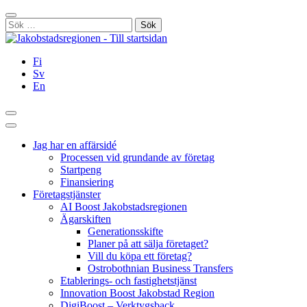
Hoppa
Stäng
till
Sök
innehållet
efter:
Fi
Sv
En
Sök
Huvudmeny
Jag har en affärsidé
Processen vid grundande av företag
Startpeng
Finansiering
Företagstjänster
AI Boost Jakobstadsregionen
Ägarskiften
Generationsskifte
Planer på att sälja företaget?
Vill du köpa ett företag?
Ostrobothnian Business Transfers
Etablerings- och fastighetstjänst
Innovation Boost Jakobstad Region
DigiBoost – Verktygsback