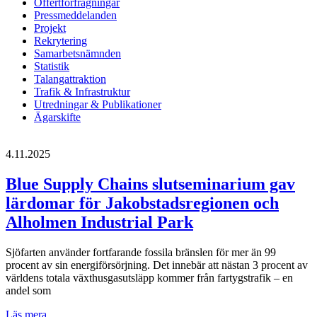
Offertförfrågningar
Pressmeddelanden
Projekt
Rekrytering
Samarbetsnämnden
Statistik
Talangattraktion
Trafik & Infrastruktur
Utredningar & Publikationer
Ägarskifte
4.11.2025
Blue Supply Chains slutseminarium gav
lärdomar för Jakobstadsregionen och
Alholmen Industrial Park
Sjöfarten använder fortfarande fossila bränslen för mer än 99
procent av sin energiförsörjning. Det innebär att nästan 3 procent av
världens totala växthusgasutsläpp kommer från fartygstrafik – en
andel som
Blue
Läs mera