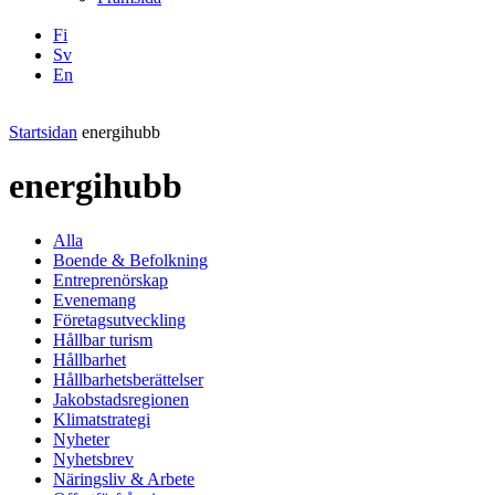
Fi
Sv
En
Facebook
Instagram
LinkedIN
YouTube
Startsidan
energihubb
energihubb
Alla
Boende & Befolkning
Entreprenörskap
Evenemang
Företagsutveckling
Hållbar turism
Hållbarhet
Hållbarhetsberättelser
Jakobstadsregionen
Klimatstrategi
Nyheter
Nyhetsbrev
Näringsliv & Arbete