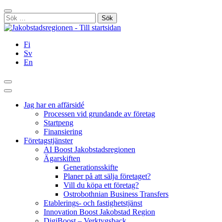
Hoppa
Stäng
till
Sök
innehållet
efter:
Fi
Sv
En
Sök
Huvudmeny
Jag har en affärsidé
Processen vid grundande av företag
Startpeng
Finansiering
Företagstjänster
AI Boost Jakobstadsregionen
Ägarskiften
Generationsskifte
Planer på att sälja företaget?
Vill du köpa ett företag?
Ostrobothnian Business Transfers
Etablerings- och fastighetstjänst
Innovation Boost Jakobstad Region
DigiBoost – Verktygsback