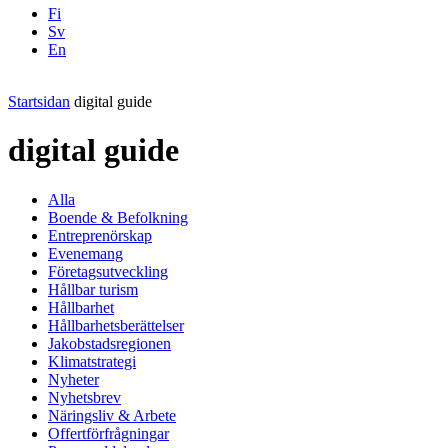
Fi
Sv
En
Facebook
Instagram
LinkedIN
YouTube
Startsidan
digital guide
digital guide
Alla
Boende & Befolkning
Entreprenörskap
Evenemang
Företagsutveckling
Hållbar turism
Hållbarhet
Hållbarhetsberättelser
Jakobstadsregionen
Klimatstrategi
Nyheter
Nyhetsbrev
Näringsliv & Arbete
Offertförfrågningar