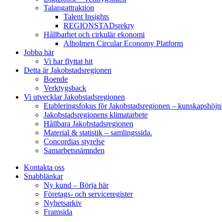
Talangattraktion
Talent Insights
REGIONSTADsrekry
Hållbarhet och cirkulär ekonomi
Alholmen Circular Economy Platform
Jobba här
Vi har flyttat hit
Detta är Jakobstadsregionen
Boende
Verktygsback
Vi utvecklar Jakobstadsregionen
Etableringsfokus för Jakobstadsregionen – kunskapshöjn
Jakobstadsregionens klimatarbete
Hållbara Jakobstadsregionen
Material & statistik – samlingssida.
Concordias styrelse
Samarbetsnämnden
Kontakta oss
Snabblänkar
Ny kund – Börja här
Företags- och serviceregister
Nyhetsarkiv
Framsida