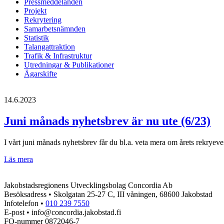
Pressmeddelanden
Projekt
Rekrytering
Samarbetsnämnden
Statistik
Talangattraktion
Trafik & Infrastruktur
Utredningar & Publikationer
Ägarskifte
14.6.2023
Juni månads nyhetsbrev är nu ute (6/23)
I vårt juni månads nyhetsbrev får du bl.a. veta mera om årets rekryeve
Juni
Läs mera
månads
nyhetsbrev
Jakobstadsregionens Utvecklingsbolag Concordia Ab
är
Besöksadress • Skolgatan 25-27 C, III våningen, 68600 Jakobstad
nu
Infotelefon •
010 239 7550
ute
E-post • info@concordia.jakobstad.fi
(6/23)
FO-nummer 0872046-7