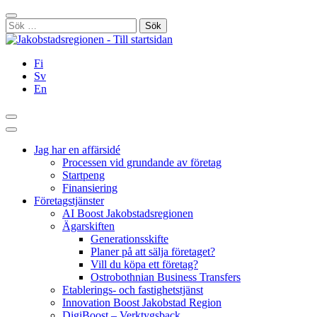
Hoppa
Stäng
till
Sök
innehållet
efter:
Fi
Sv
En
Sök
Huvudmeny
Jag har en affärsidé
Processen vid grundande av företag
Startpeng
Finansiering
Företagstjänster
AI Boost Jakobstadsregionen
Ägarskiften
Generationsskifte
Planer på att sälja företaget?
Vill du köpa ett företag?
Ostrobothnian Business Transfers
Etablerings- och fastighetstjänst
Innovation Boost Jakobstad Region
DigiBoost – Verktygsback