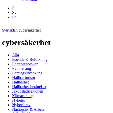
Fi
Sv
En
Facebook
Instagram
LinkedIN
YouTube
Startsidan
cybersäkerhet
cybersäkerhet
Alla
Boende & Befolkning
Entreprenörskap
Evenemang
Företagsutveckling
Hållbar turism
Hållbarhet
Hållbarhetsberättelser
Jakobstadsregionen
Klimatstrategi
Nyheter
Nyhetsbrev
Näringsliv & Arbete