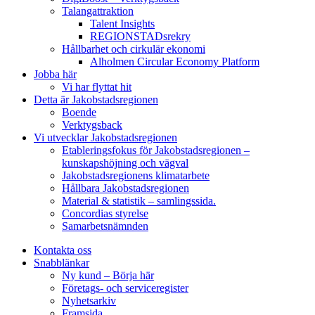
Talangattraktion
Talent Insights
REGIONSTADsrekry
Hållbarhet och cirkulär ekonomi
Alholmen Circular Economy Platform
Jobba här
Vi har flyttat hit
Detta är Jakobstadsregionen
Boende
Verktygsback
Vi utvecklar Jakobstadsregionen
Etableringsfokus för Jakobstadsregionen –
kunskapshöjning och vägval
Jakobstadsregionens klimatarbete
Hållbara Jakobstadsregionen
Material & statistik – samlingssida.
Concordias styrelse
Samarbetsnämnden
Kontakta oss
Snabblänkar
Ny kund – Börja här
Företags- och serviceregister
Nyhetsarkiv
Framsida